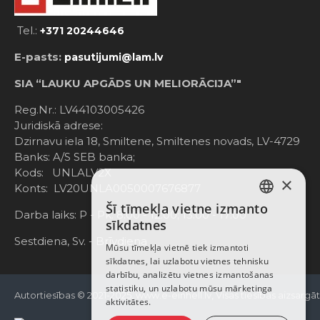
Tel.:
+371 20244646
E-pasts:
pasutijumi@lam.lv
SIA “LAUKU APGĀDS UN MELIORĀCIJA”"
Reg.Nr.: LV44103005426
Juridiskā adrese:
Dzirnavu iela 18, Smiltene, Smiltenes novads, LV-4729
Banks: A/S SEB banka;
Kods: UNLALV2X
×
Konts: LV20UNLA0050007676877
Šī tīmekļa vietne izmanto
LATVIAN
Darba laiks: P - Pk. 8:00 - 12:00; 13:00 - 17:00
sīkdatnes
RUSSIAN
Sestdiena, Sv. - Brīvdiena
Mūsu tīmekļa vietnē tiek izmantoti
sīkdatnes, lai uzlabotu vietnes tehnisku
ENGLISH
darbību, analizētu vietnes izmantošanas
statistiku, un uzlabotu mūsu mārketinga
Autortiesības © 2021-2025, www.e-einhell.lv, Visas tiesības aizsargā
aktivitātes.