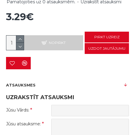
Pamatojoties uz 0 atsauksmēm.
-
Uzrakstīt atsauksmi
3.29€
PIRKT UZREIZ
NOPIRKT
UZDOT JAUTĀJUMU
ATSAUKSMES
UZRAKSTĪT ATSAUKSMI
Jūsu Vārds:
Jūsu atsauksme: