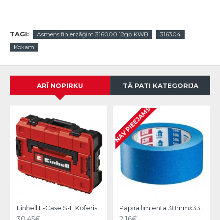
TAGI:
Asmens finierzāģim 316000 12gb KWB
316304
Kokam
ARĪ NOPIRKU
TĀ PATI KATEGORIJA
NAV PIEEJAMS
Einhell E-Case S-F Koferis
Papīra līmlenta 38mmx33m, Hardy
30.45€
2.16€