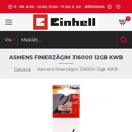
P - PK. 8:00 - 12:00; 13:00 - 17:00; S, SV. - BRĪVDIENA
0
Visi
ASMENS FINIERZĀĢIM 316000 12GB KWB
Galvenā
Asmens finierzāģim 316000 12gb KWB