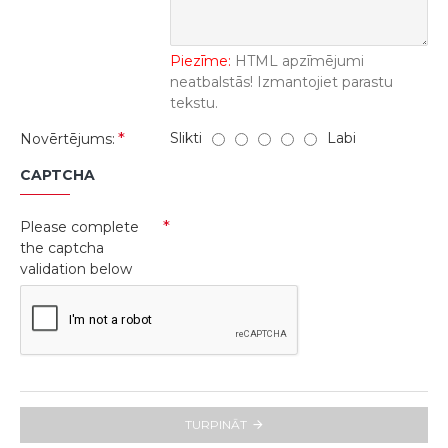
Piezīme:
HTML apzīmējumi
neatbalstās! Izmantojiet parastu
tekstu.
Slikti
Labi
Novērtējums:
CAPTCHA
Please complete
the captcha
validation below
TURPINĀT