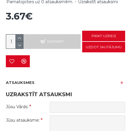
Pamatojoties uz 0 atsauksmēm.
-
Uzrakstīt atsauksmi
3.67€
PIRKT UZREIZ
NOPIRKT
UZDOT JAUTĀJUMU
ATSAUKSMES
UZRAKSTĪT ATSAUKSMI
Jūsu Vārds:
Jūsu atsauksme: