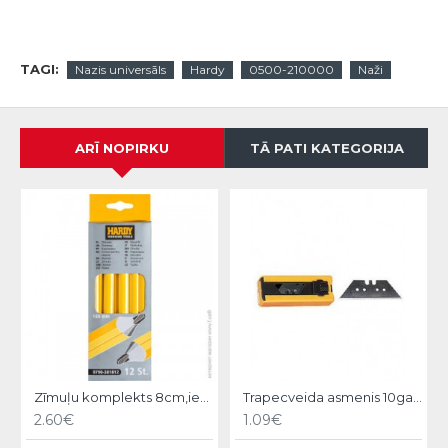
TAGI:
Nazis universāls
Hardy
0500-210000
Naži
ARĪ NOPIRKU
TĀ PATI KATEGORIJA
Zīmuļu komplekts 8cm,iep.12gb, Hardy
Trapecveida asmenis 10gab, Hardy
2.60€
1.09€