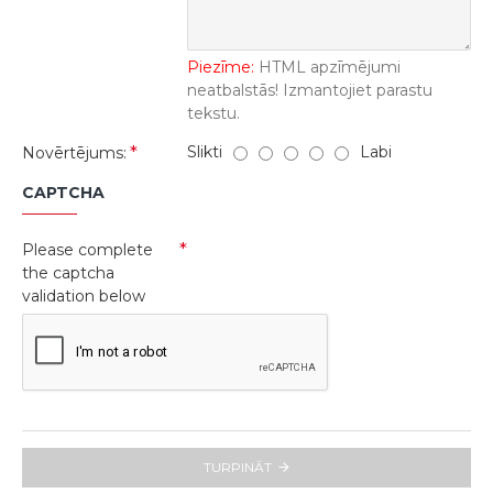
Piezīme:
HTML apzīmējumi
neatbalstās! Izmantojiet parastu
tekstu.
Slikti
Labi
Novērtējums:
CAPTCHA
Please complete
the captcha
validation below
TURPINĀT