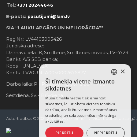
Tel.:
+371 20244646
E-pasts:
pasutijumi@lam.lv
SIA “LAUKU APGĀDS UN MELIORĀCIJA”"
Reg.Nr.: LV44103005426
Juridiskā adrese:
Dzirnavu iela 18, Smiltene, Smiltenes novads, LV-4729
Banks: A/S SEB banka;
Kods: UNLALV2X
×
Konts: LV20UNLA0050007676877
Šī tīmekļa vietne izmanto
LATVIAN
Darba laiks: P - Pk. 8:00 - 12:00; 13:00 - 17:00
sīkdatnes
RUSSIAN
Sestdiena, Sv. - Brīvdiena
Mūsu tīmekļa vietnē tiek izmantoti
sīkdatnes, lai uzlabotu vietnes tehnisku
ENGLISH
darbību, analizētu vietnes izmantošanas
statistiku, un uzlabotu mūsu mārketinga
Autortiesības © 2021-2025, www.e-einhell.lv, Visas tiesības aizsargā
aktivitātes.
PIEKRĪTU
NEPIEKRĪTU