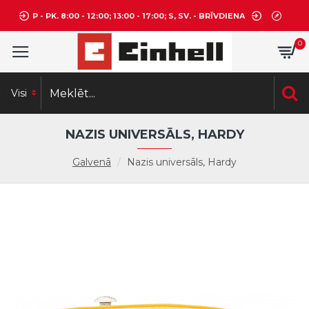
P - PK. 8:00 - 12:00; 13:00 - 17:00; S, SV. - BRĪVDIENA
0
Visi
NAZIS UNIVERSĀLS, HARDY
Galvenā
Nazis universāls, Hardy