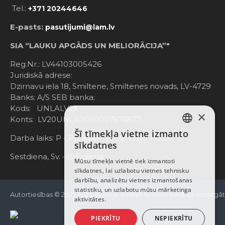
Tel.:
+371 20244646
E-pasts:
pasutijumi@lam.lv
SIA “LAUKU APGĀDS UN MELIORĀCIJA”"
Reg.Nr.: LV44103005426
Juridiskā adrese:
Dzirnavu iela 18, Smiltene, Smiltenes novads, LV-4729
Banks: A/S SEB banka;
Kods: UNLALV2X
×
Konts: LV20UNLA0050007676877
Šī tīmekļa vietne izmanto
LATVIAN
Darba laiks: P - Pk. 8:00 - 12:00; 13:00 - 17:00
sīkdatnes
RUSSIAN
Sestdiena, Sv. - Brīvdiena
Mūsu tīmekļa vietnē tiek izmantoti
sīkdatnes, lai uzlabotu vietnes tehnisku
ENGLISH
darbību, analizētu vietnes izmantošanas
statistiku, un uzlabotu mūsu mārketinga
Autortiesības © 2021-2025, www.e-einhell.lv, Visas tiesības aizsargā
aktivitātes.
PIEKRĪTU
NEPIEKRĪTU