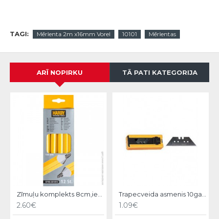
TAGI:
Mērlenta 2m x16mm Vorel
10101
Mērlentas
ARĪ NOPIRKU
TĀ PATI KATEGORIJA
Zīmuļu komplekts 8cm,iep.12gb, Hardy
Trapecveida asmenis 10gab, Hardy
2.60€
1.09€