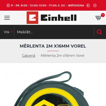
P - PK. 8:00 - 12:00; 13:00 - 17:00; S, SV. - BRĪVDIENA
0
Visi
MĒRLENTA 2M X16MM VOREL
Galvenā
Mērlenta 2m x16mm Vorel