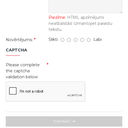
Piezīme:
HTML apzīmējumi
neatbalstās! Izmantojiet parastu
tekstu.
Slikti
Labi
Novērtējums:
CAPTCHA
Please complete
the captcha
validation below
TURPINĀT