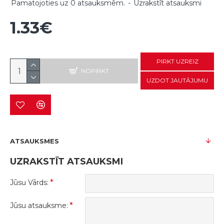
Pamatojoties uz 0 atsauksmēm.
-
Uzrakstīt atsauksmi
1.33€
PIRKT UZREIZ
NOPIRKT
UZDOT JAUTĀJUMU
ATSAUKSMES
UZRAKSTĪT ATSAUKSMI
Jūsu Vārds:
Jūsu atsauksme: