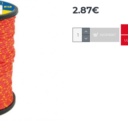
2.87€
NOPIRKT
U