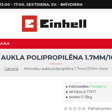
; 13:00 - 17:00, SESTDIENA, SV. - BRĪVDIENA
ŠANA
AUKLA POLIPROPILĒNA 1.7MM/
Galvenā
Mūrnieku aukla polipropilēna 1.7mm/100m Vorel
Pieejams
PIEEJAMĪBA:
17471
ARTIKULS:
0.15kg
SVARS:
Pamatojoties