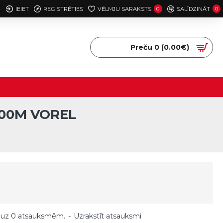
IEIET
REĢISTRĒTIES
VĒLMJU SARAKSTS
0
SALĪDZINĀT
0
Preču 0 (0.00€)
100M VOREL
 uz 0 atsauksmēm.
-
Uzrakstīt atsauksmi