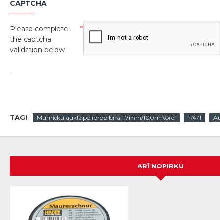
CAPTCHA
Please complete
the captcha
validation below
TAGI:
Mūrnieku aukla polipropilēna 1.7mm/100m Vorel
17471
Au
ARĪ NOPIRKU