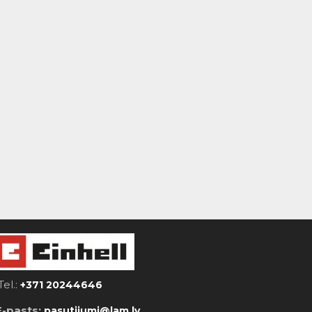
Tel.:
+371 20244646
E-pasts:
pasutijumi@lam.lv