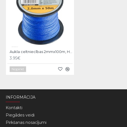
Aukla celtniecības 2mmx100m, Hardy
3.95€
Nopirkt
INFORMĀCIJA
Kontakti
Piegādes veidi
Pirkšanas nosacījumi