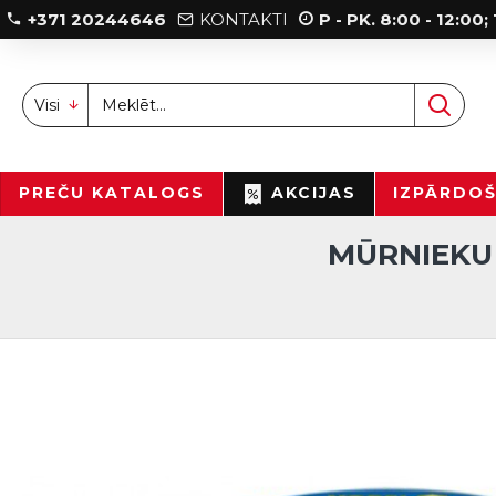
+371 20244646
KONTAKTI
P - PK. 8:00 - 12:00
Visi
PREČU KATALOGS
AKCIJAS
IZPĀRDO
MŪRNIEKU 