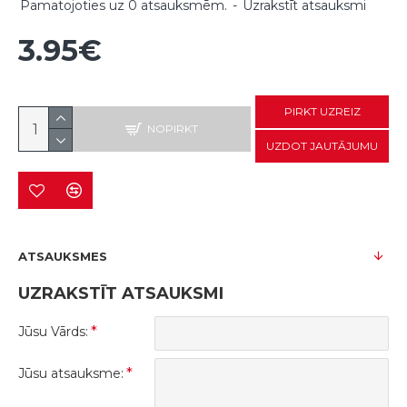
Pamatojoties uz 0 atsauksmēm.
-
Uzrakstīt atsauksmi
3.95€
PIRKT UZREIZ
NOPIRKT
UZDOT JAUTĀJUMU
ATSAUKSMES
UZRAKSTĪT ATSAUKSMI
Jūsu Vārds:
Jūsu atsauksme: