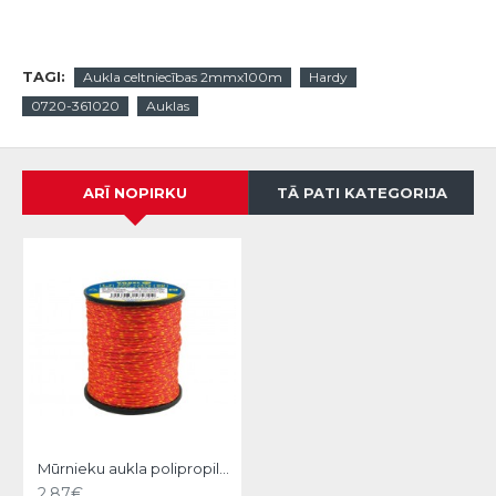
TAGI:
Aukla celtniecības 2mmx100m
Hardy
0720-361020
Auklas
ARĪ NOPIRKU
TĀ PATI KATEGORIJA
Mūrnieku aukla polipropilēna 1.7mm/100m Vorel
2.87€