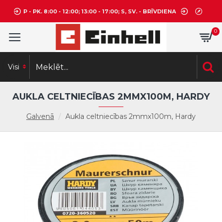
P - PK. 8:00 - 12:00; 13:00 - 17:00; S, SV. - BRĪVDIENA
0
Visi
AUKLA CELTNIECĪBAS 2MMX100M, HARDY
Galvenā
Aukla celtniecības 2mmx100m, Hardy