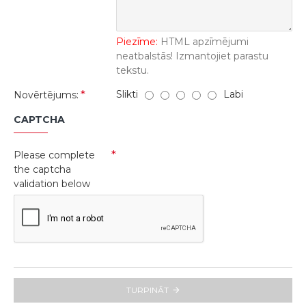
Piezīme:
HTML apzīmējumi
neatbalstās! Izmantojiet parastu
tekstu.
Slikti
Labi
Novērtējums:
CAPTCHA
Please complete
the captcha
validation below
TURPINĀT