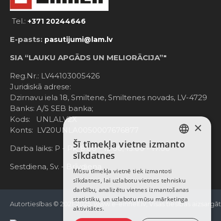
Tel.:
+371 20244646
E-pasts:
pasutijumi@lam.lv
SIA “LAUKU APGĀDS UN MELIORĀCIJA”"
Reg.Nr.: LV44103005426
Juridiskā adrese:
Dzirnavu iela 18, Smiltene, Smiltenes novads, LV-4729
Banks: A/S SEB banka;
Kods: UNLALV2X
×
Konts: LV20UNLA0050007676877
Šī tīmekļa vietne izmanto
LATVIAN
Darba laiks: P - Pk. 8:00 - 12:00; 13:00 - 17:00
sīkdatnes
RUSSIAN
Sestdiena, Sv. - Brīvdiena
Mūsu tīmekļa vietnē tiek izmantoti
sīkdatnes, lai uzlabotu vietnes tehnisku
ENGLISH
darbību, analizētu vietnes izmantošanas
statistiku, un uzlabotu mūsu mārketinga
Autortiesības © 2021-2025, www.e-einhell.lv, Visas tiesības aizsargā
aktivitātes.