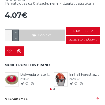
Pamatojoties uz 0 atsauksmēm.
-
Uzrakstīt atsauksmi
4.07€
PIRKT UZREIZ
NOPIRKT
UZDOT JAUTĀJUMU
MORE FROM THIS BRAND
Diskveida birste 115mm, M14, Vorel
Einhell Forest aizsargķivere ar austiņām
2.28€
24.96€
ATSAUKSMES