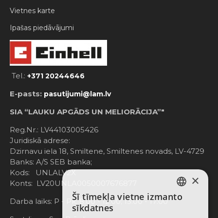
Vietnes karte
Ipašas piedāvājumi
Tel.:
+371 20244646
E-pasts:
pasutijumi@lam.lv
SIA “LAUKU APGĀDS UN MELIORĀCIJA”"
Reg.Nr.: LV44103005426
Juridiskā adrese:
Dzirnavu iela 18, Smiltene, Smiltenes novads, LV-4729
Banks: A/S SEB banka;
Kods: UNLALV2X
×
Konts: LV20UNLA0050007676877
Šī tīmekļa vietne izmanto
LATVIAN
Darba laiks: P - Pk. 8:00 - 12:00; 13:00 - 17:00
sīkdatnes
RUSSIAN