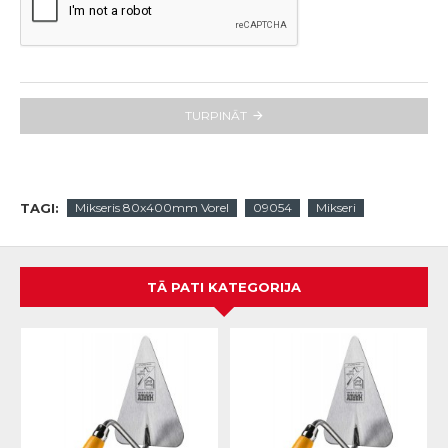
TURPINĀT
TAGI:
Mikseris 80x400mm Vorel
09054
Mikseri
TĀ PATI KATEGORIJA