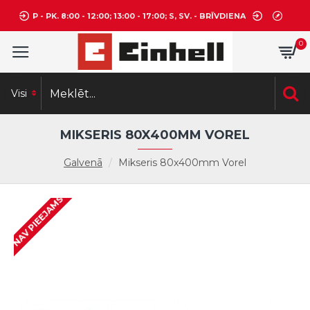
P - PK. 8:00 - 12:00; 13:00 - 17:00; S, SV. - BRĪVDIENA
0
Visi
MIKSERIS 80X400MM VOREL
Galvenā
Mikseris 80x400mm Vorel
NAV PIEEJAMS