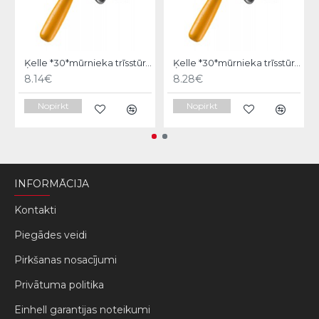
Ķelle *30*mūrnieka trīsstūra 18cm, Hardy
Ķelle *30*mūrnieka trīsstūra 20cm, Hardy
8.14€
8.28€
Nopirkt
Nopirkt
INFORMĀCIJA
Kontakti
Piegādes veidi
Pirkšanas nosacījumi
Privātuma politika
Einhell garantijas noteikumi