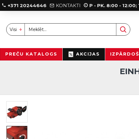
+371 20244646
KONTAKTI
P - PK. 8:00 - 12:00
Visi
PREČU KATALOGS
AKCIJAS
IZPĀRDO
EIN