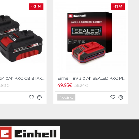
--3 %
-11 %
Einhell 18V 2x4.0Ah PXC CB B1 Akumulatori
Einhell 18V 3.0 Ah SEALED PXC Plus Akumulators
49.95€
7.83€
56.24€
Nopirkt