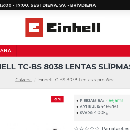
; 13:00 - 17:00, SESTDIENA, SV. - BRĪVDIENA
ŠANA
HELL TC-BS 8038 LENTAS SLĪPMA
Galvenā
Einhell TC-BS 8038 Lentas slīpmašīna
-9 %
Pieejams
PIEEJAMĪBA:
4466260
ARTIKULS:
4.00kg
SVARS:
Pamatojoties