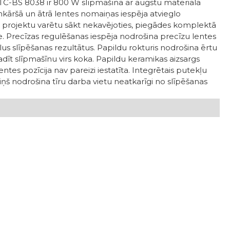
 TC-BS 8038 ir 800 W slīpmašīna ar augstu materiāla
āršā un ātrā lentes nomaiņas iespēja atvieglo
i projektu varētu sākt nekavējoties, piegādes komplektā
te. Precīzas regulēšanas iespēja nodrošina precīzu lentes
s slīpēšanas rezultātus. Papildu rokturis nodrošina ērtu
vadīt slīpmašīnu virs koka. Papildu keramikas aizsargs
entes pozīcija nav pareizi iestatīta. Integrētais putekļu
ņš nodrošina tīru darba vietu neatkarīgi no slīpēšanas