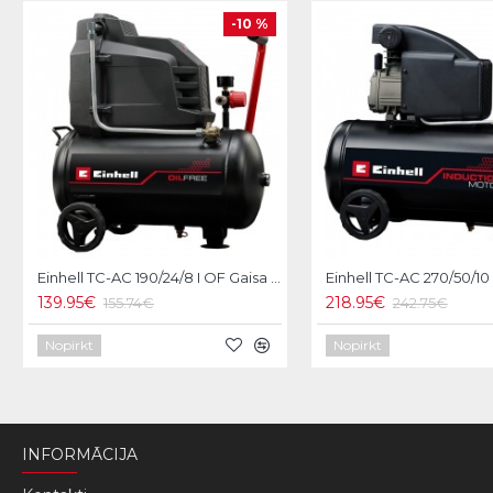
-10 %
Einhell TC-AC 190/24/8 I OF Gaisa kompresors
139.95€
218.95€
155.74€
242.75€
Nopirkt
Nopirkt
INFORMĀCIJA