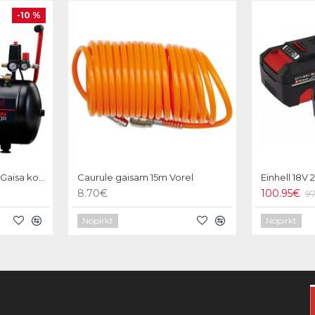
-10 %
Einhell TC-AC 270/50/10 Gaisa kompresors
Caurule gaisam 15m Vorel
8.70€
100.95€
9
Nopirkt
Nopirkt