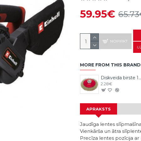
59.95€
65.7
NOPIRKT
U
MORE FROM THIS BRAND
Diskveida birste 115mm, M14, 
2.28€
APRAKSTS
Jaudīga lentes slīpmašīna
Vienkārša un ātra slīplen
Precīza lentes pozīcija a