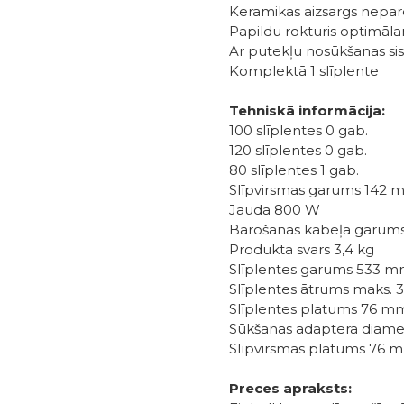
Keramikas aizsargs nepare
Papildu rokturis optimā
Ar putekļu nosūkšanas si
Komplektā 1 slīplente
Tehniskā informācija:
100 slīplentes 0 gab.
120 slīplentes 0 gab.
80 slīplentes 1 gab.
Slīpvirsmas garums 142
Jauda 800 W
Barošanas kabeļa garum
Produkta svars 3,4 kg
Slīplentes garums 533 
Slīplentes ātrums maks.
Slīplentes platums 76 m
Sūkšanas adaptera diam
Slīpvirsmas platums 76 
Preces apraksts: