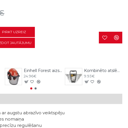
3€
PIRKT UZREIZ
ZDOT JAUTĀJUMU
Vorel
Einhell Forest aizsargķivere ar austiņām
Kombinēto atslēgu komplekts 8gb, 6-12mm CrV Vorel
24.96€
9.93€
 ar augstu abrazīvo veiktspēju
tes nomaiņa
r precīzu regulēšanu