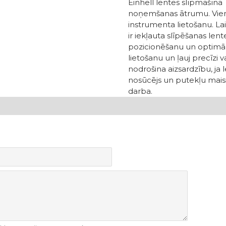
Einhell lentes slīpmašīna
noņemšanas ātrumu. Vienk
instrumenta lietošanu. La
ir iekļauta slīpēšanas len
pozicionēšanu un optimālu
lietošanu un ļauj precīzi 
nodrošina aizsardzību, ja l
nosūcējs un putekļu maisi
darba.