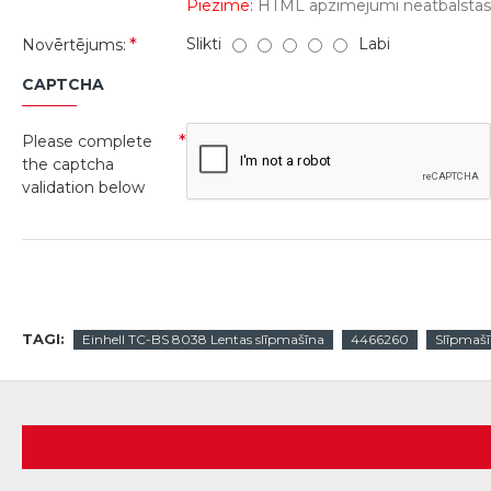
Piezīme:
HTML apzīmējumi neatbalstās! 
Slikti
Labi
Novērtējums:
CAPTCHA
Please complete
the captcha
validation below
TAGI:
Einhell TC-BS 8038 Lentas slīpmašīna
4466260
Slīpmašī