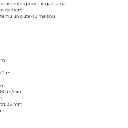
izas lentes pozīcijas gadījumā
lam darbam
stēmu un putekļu maisiņu
 mm
s 2 m
mm
 380 m/min
m
etrs 35 mm
mm