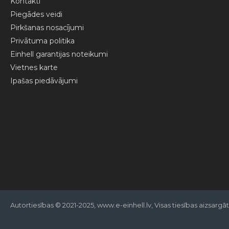
Kontakti
Piegādes veidi
Pirkšanas nosacījumi
Privātuma politika
Einhell garantijas noteikumi
Vietnes karte
Ipašas piedāvājumi
Autortiesības © 2021-2025, www.e-einhell.lv, Visas tiesības aizsargā