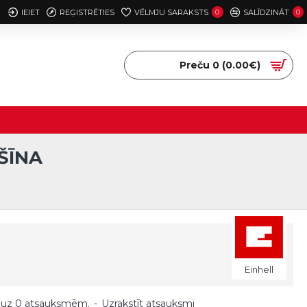
IEIET
REĢISTRĒTIES
VĒLMJU SARAKSTS
0
SALĪDZINĀT
0
Preču 0 (0.00€)
ŠĪNA
Einhell
 uz 0 atsauksmēm.
-
Uzrakstīt atsauksmi