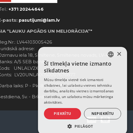
Tel.:
+371 20244646
E-pasts:
pasutijumi@lam.lv
SIA “LAUKU APGĀDS UN MELIORĀCIJA”"
Reg.Nr.: LV44103005426
Juridiskā adrese:
×
Dzirnavu iela 18, Smiltene, Smiltenes novads, LV-4729
Banks: A/S SEB banka;
Šī tīmekļa vietne izmanto
LATVIAN
Kods: UNLALV2X
sīkdatnes
Konts: LV20UNLA0050007676877
RUSSIAN
Mūsu tīmekļa vietnē tiek izmantoti
Darba laiks: P - Pk. 8:00 - 12:00; 13:00 - 17:00
sīkdatnes, lai uzlabotu vietnes tehnisku
ENGLISH
darbību, analizētu vietnes izmantošanas
Sestdiena, Sv. - Brīvdiena
statistiku, un uzlabotu mūsu mārketinga
aktivitātes.
PIEKRĪTU
NEPIEKRĪTU
PIELĀGOT