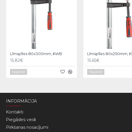
Līmspīles 80x300mm, KWB
Līmspīles 80x250mm, 
15.82€
15.65€
Nopirkt
Nopirkt
INFORMĀCIJA
Kontakti
Piegādes veidi
Pirkšanas nosacījumi