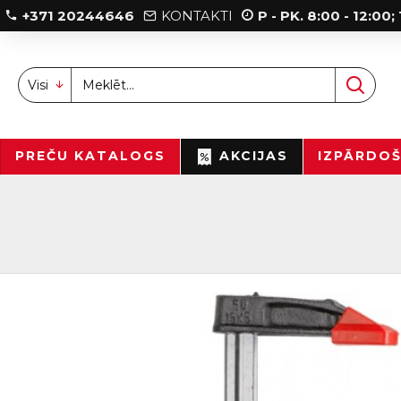
+371 20244646
KONTAKTI
P - PK. 8:00 - 12:00
Visi
PREČU KATALOGS
AKCIJAS
IZPĀRDO