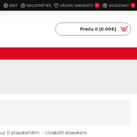
IEIET
REĢISTRĒTIES
VĒLMJU SARAKSTS
0
SALĪDZINĀT
0
Preču 0 (0.00€)
 uz 0 atsauksmēm.
-
Uzrakstīt atsauksmi