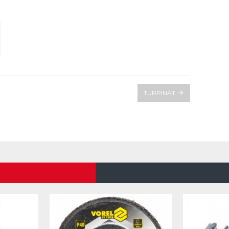
TURPINĀT