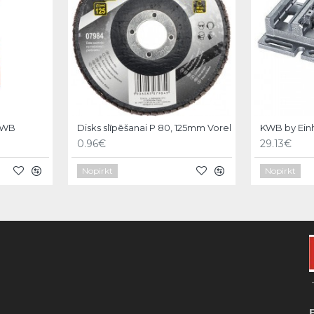
KWB
Disks slīpēšanai P 80, 125mm Vorel
0.96€
29.13€
Nopirkt
Nopirkt