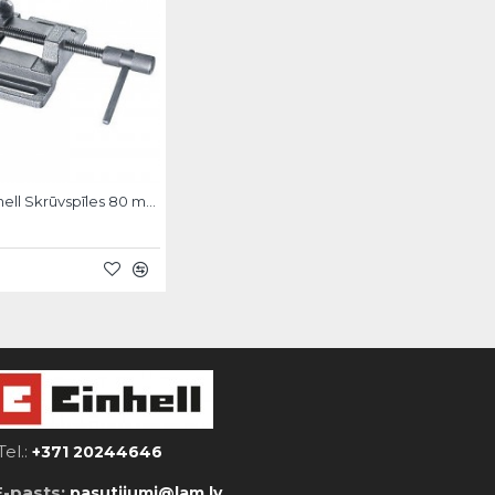
KWB by Einhell Skrūvspīles 80 mm
Tel.:
+371 20244646
E-pasts:
pasutijumi@lam.lv