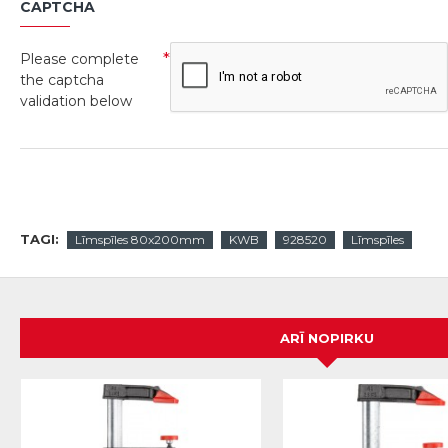
CAPTCHA
Please complete
the captcha
validation below
TAGI:
Līmspīles 80x200mm
KWB
928520
Līmspīles
ARĪ NOPIRKU