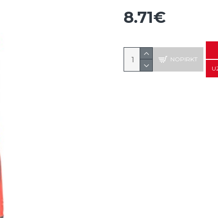
8.71€
NOPIRKT
U