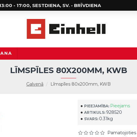
; 13:00 - 17:00, SESTDIENA, SV. - BRĪVDIENA
ŠANA
LĪMSPĪLES 80X200MM, KWB
Galvenā
Līmspīles 80x200mm, KWB
Pieejams
PIEEJAMĪBA:
928520
ARTIKULS:
0.31kg
SVARS:
Pamatojoties