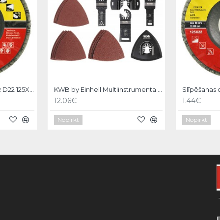
Slīpēšanas disks KONER D22 125X22,A100, Strend Pro
KWB by Einhell Multiinstrumenta piederumu komplekts 17gb.
12.06€
1.44€
Nopirkt
Nopirkt