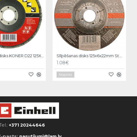
Slīpēšanas disks KONER D22 125X22,A040, Strend Pro
Slīpēšanas disks 125x6x22mm Stohr
1.08€
Nopirkt
Tel.:
+371 20244646
E-pasts:
pasutijumi@lam.lv