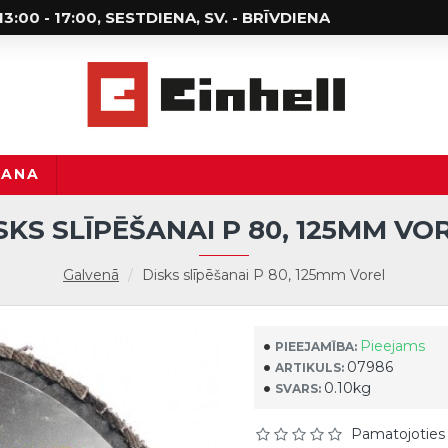
; 13:00 - 17:00, SESTDIENA, SV. - BRĪVDIENA
ŠANA
SKS SLĪPĒŠANAI P 80, 125MM VO
Galvenā
Disks slīpēšanai P 80, 125mm Vorel
Pieejams
PIEEJAMĪBA:
07986
ARTIKULS:
0.10kg
SVARS:
Pamatojoties