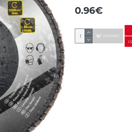
0.96€
NOPIRKT
U