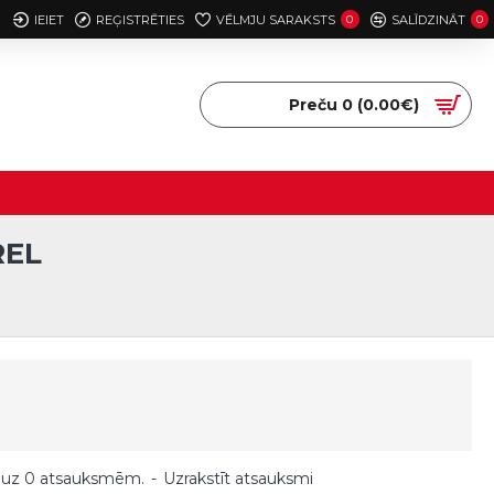
IEIET
REĢISTRĒTIES
VĒLMJU SARAKSTS
0
SALĪDZINĀT
0
Preču 0 (0.00€)
REL
 uz 0 atsauksmēm.
-
Uzrakstīt atsauksmi