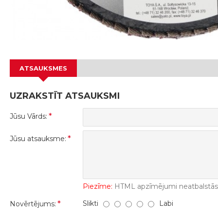
ATSAUKSMES
UZRAKSTĪT ATSAUKSMI
Jūsu Vārds:
Jūsu atsauksme:
Piezīme:
HTML apzīmējumi neatbalstās! 
Slikti
Labi
Novērtējums: