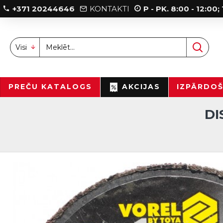
+371 20244646
KONTAKTI
P - PK. 8:00 - 12:00
Visi
PREČU KATALOGS
AKCIJAS
IZPĀRDO
DI