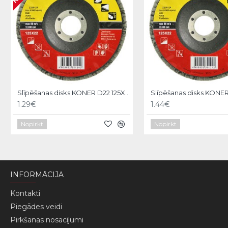
Slīpēšanas disks KONER D22 125X22,A080, Strend Pro
1.29€
1.44€
Nopirkt
Nopirkt
INFORMĀCIJA
Kontakti
Piegādes veidi
Pirkšanas nosacījumi