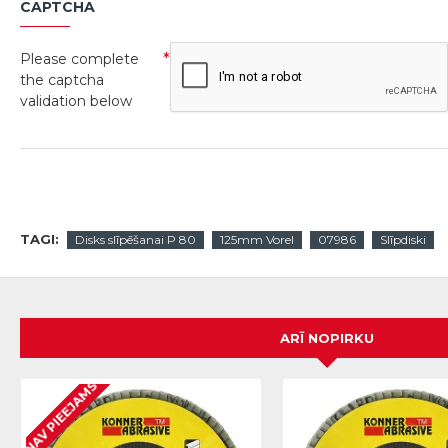
CAPTCHA
Please complete
the captcha
validation below
TAGI:
Disks slīpēšanai P 80
125mm Vorel
07986
Slīpdiski
ARĪ NOPIRKU
NAV PIEEJAMS