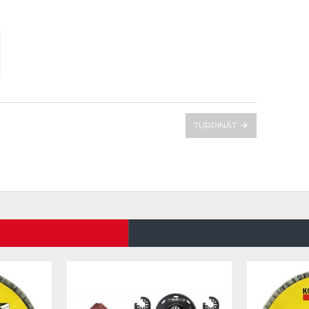
TURPINĀT