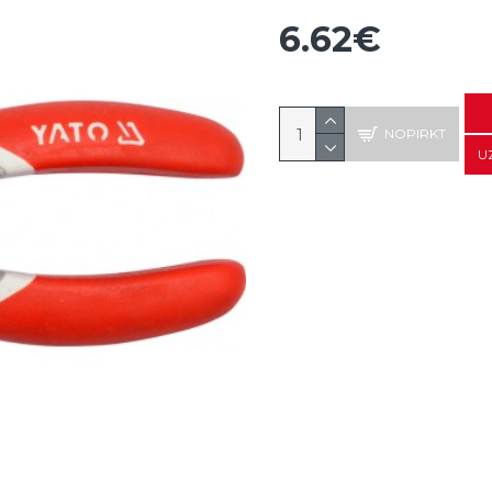
6.62€
NOPIRKT
U