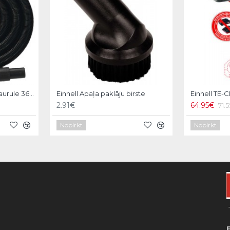
Einhell Putekļusūcēja caurule 36mm - 3m
Einhell Apaļa paklāju birste
2.91€
64.95€
71.
Nopirkt
Nopirkt