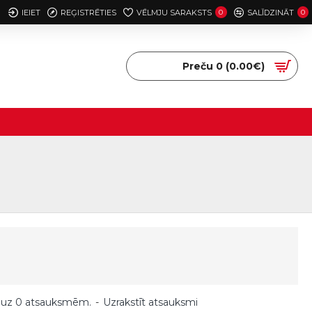
IEIET
REĢISTRĒTIES
VĒLMJU SARAKSTS
0
SALĪDZINĀT
0
Preču 0 (0.00€)
 uz 0 atsauksmēm.
-
Uzrakstīt atsauksmi