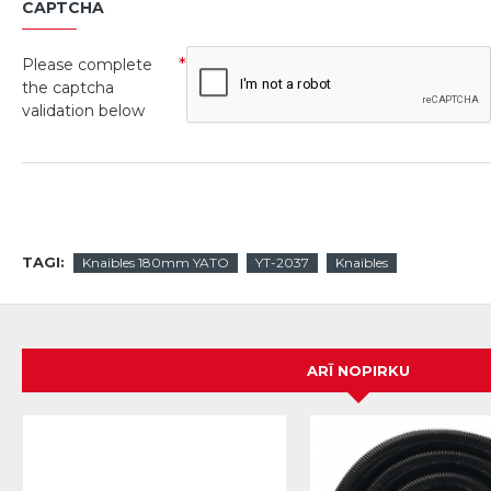
CAPTCHA
Please complete
the captcha
validation below
TAGI:
Knaibles 180mm YATO
YT-2037
Knaibles
ARĪ NOPIRKU