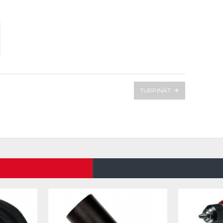
TURPINĀT