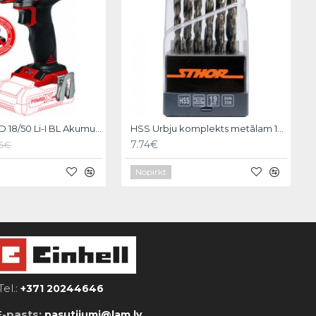
Einhell TE-CD 18/50 Li-I BL Akumulatora triecienurbmašīna
HSS Urbju komplekts metālam 1-10mm,19gb. Stohr
7.74€
55€
Nopirkt
Tel.:
+371 20244646
E-pasts:
pasutijumi@lam.lv