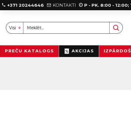
+371 20244646
KONTAKTI
P - PK. 8:00 - 12:00
Visi
PREČU KATALOGS
AKCIJAS
IZPĀRDO