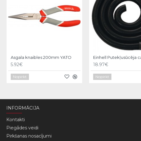
Asgala knaibles 200mm YATO
5.92€
18.97€
Nopirkt
Nopirkt
INFORMĀCIJA
Kontakti
Piegādes veidi
Pirkšanas nosacījumi