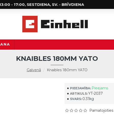
; 13:00 - 17:00, SESTDIENA, SV. - BRĪVDIENA
ŠANA
KNAIBLES 180MM YATO
Galvenā
Knaibles 180mm YATO
Pieejams
PIEEJAMĪBA:
YT-2037
ARTIKULS:
0.31kg
SVARS:
Pamatojoties