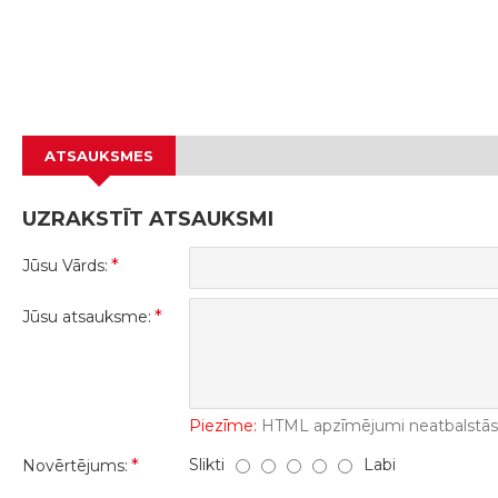
ATSAUKSMES
UZRAKSTĪT ATSAUKSMI
Jūsu Vārds:
Jūsu atsauksme:
Piezīme:
HTML apzīmējumi neatbalstās! 
Slikti
Labi
Novērtējums: