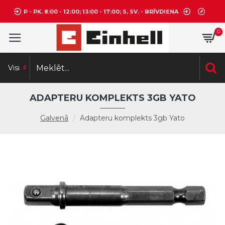
P - PK. 8:00 - 12:00; 13:00 - 17:00; S, SV. - BRĪVDIENA
0
Visi
ADAPTERU KOMPLEKTS 3GB YATO
Galvenā
Adapteru komplekts 3gb Yato