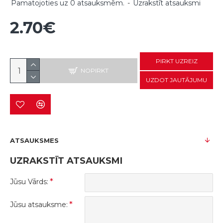
Pamatojoties uz 0 atsauksmēm.
-
Uzrakstīt atsauksmi
2.70€
PIRKT UZREIZ
NOPIRKT
UZDOT JAUTĀJUMU
ATSAUKSMES
UZRAKSTĪT ATSAUKSMI
Jūsu Vārds:
Jūsu atsauksme: