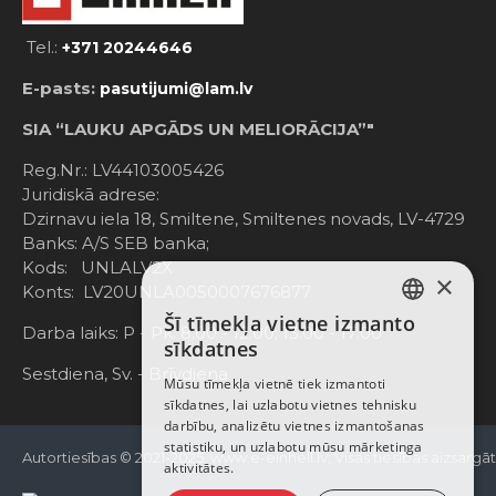
Tel.:
+371 20244646
E-pasts:
pasutijumi@lam.lv
SIA “LAUKU APGĀDS UN MELIORĀCIJA”"
Reg.Nr.: LV44103005426
Juridiskā adrese:
Dzirnavu iela 18, Smiltene, Smiltenes novads, LV-4729
Banks: A/S SEB banka;
Kods: UNLALV2X
×
Konts: LV20UNLA0050007676877
Šī tīmekļa vietne izmanto
LATVIAN
Darba laiks: P - Pk. 8:00 - 12:00; 13:00 - 17:00
sīkdatnes
RUSSIAN
Sestdiena, Sv. - Brīvdiena
Mūsu tīmekļa vietnē tiek izmantoti
sīkdatnes, lai uzlabotu vietnes tehnisku
ENGLISH
darbību, analizētu vietnes izmantošanas
statistiku, un uzlabotu mūsu mārketinga
Autortiesības © 2021-2025, www.e-einhell.lv, Visas tiesības aizsargā
aktivitātes.