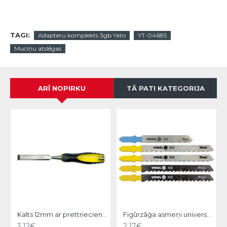
TAGI:
Adapteru komplekts 3gb Yato
YT-04685
Muciņu atslēgas
ARĪ NOPIRKU
TĀ PATI KATEGORIJA
Kalts 12mm ar prettrieciena rokturi Vorel
Figūrzāģa asmeņi universālie 5gb. Vorel
3.12€
2.17€