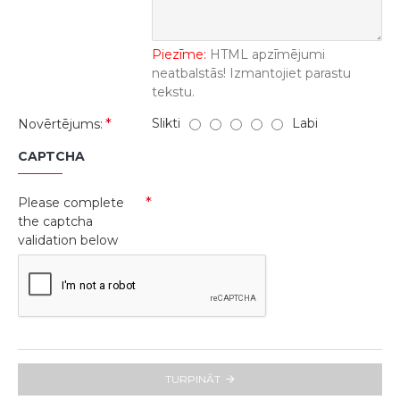
Piezīme:
HTML apzīmējumi
neatbalstās! Izmantojiet parastu
tekstu.
Slikti
Labi
Novērtējums:
CAPTCHA
Please complete
the captcha
validation below
TURPINĀT