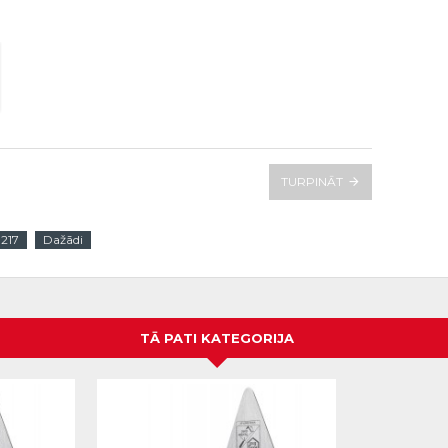
TURPINĀT
217
Dažādi
TĀ PATI KATEGORIJA