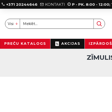
+371 20244646
KONTAKTI
P - PK. 8:00 - 12:00
Visi
PREČU KATALOGS
AKCIJAS
IZPĀRDO
ZĪMULI