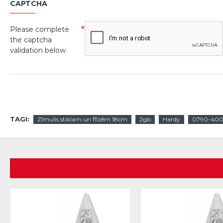
CAPTCHA
Please complete
the captcha
validation below
TAGI:
Zīmulis stiklam un flīzēm 18cm
2gb
Hardy
0790-400