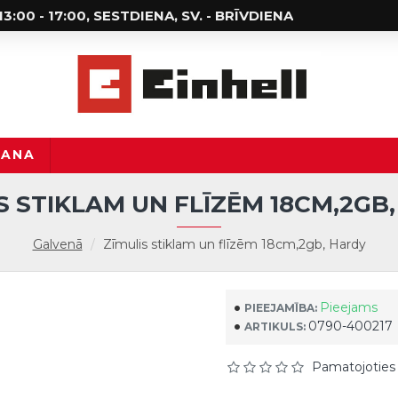
; 13:00 - 17:00, SESTDIENA, SV. - BRĪVDIENA
ŠANA
S STIKLAM UN FLĪZĒM 18CM,2GB
Galvenā
Zīmulis stiklam un flīzēm 18cm,2gb, Hardy
Pieejams
PIEEJAMĪBA:
0790-400217
ARTIKULS:
Pamatojoties