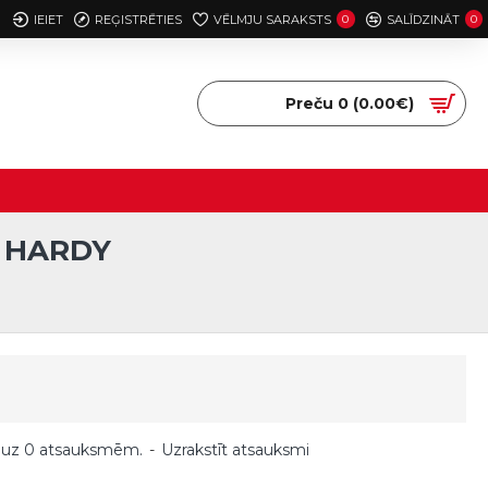
IEIET
REĢISTRĒTIES
VĒLMJU SARAKSTS
0
SALĪDZINĀT
0
Preču 0 (0.00€)
, HARDY
 uz 0 atsauksmēm.
-
Uzrakstīt atsauksmi