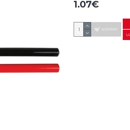
1.07€
NOPIRKT
U