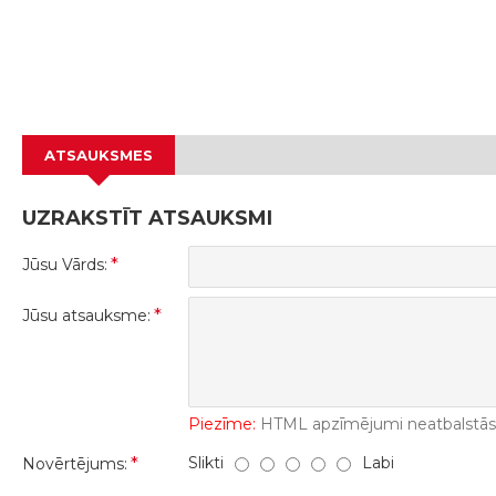
ATSAUKSMES
UZRAKSTĪT ATSAUKSMI
Jūsu Vārds:
Jūsu atsauksme:
Piezīme:
HTML apzīmējumi neatbalstās! 
Slikti
Labi
Novērtējums: