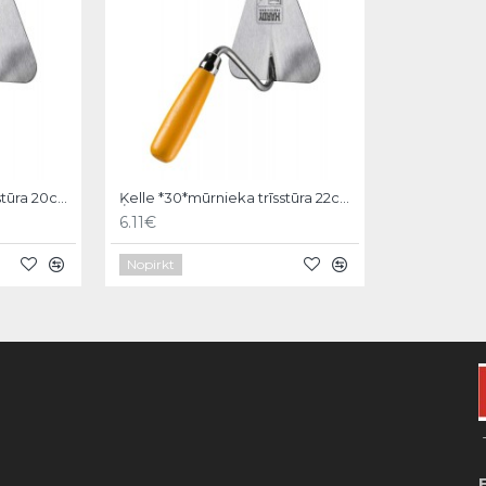
Ķelle *30*mūrnieka trīsstūra 20cm, Hardy
Ķelle *30*mūrnieka trīsstūra 22cm, Hardy
6.11€
Nopirkt