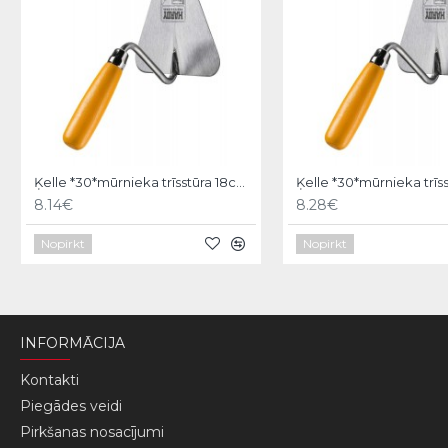
Ķelle *30*mūrnieka trīsstūra 18cm, Hardy
8.14€
8.28€
Nopirkt
Nopirkt
INFORMĀCIJA
Kontakti
Piegādes veidi
Pirkšanas nosacījumi