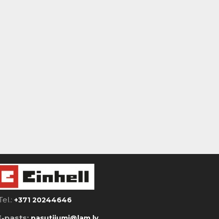
Tel.:
+371 20244646
E-pasts:
pasutijumi@lam.lv