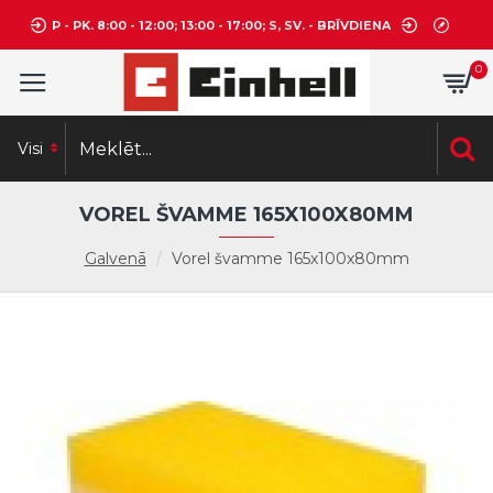
P - PK. 8:00 - 12:00; 13:00 - 17:00; S, SV. - BRĪVDIENA
0
Visi
VOREL ŠVAMME 165X100X80MM
Galvenā
Vorel švamme 165x100x80mm