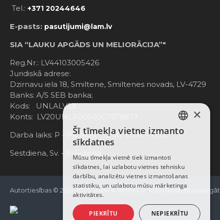
Tel.:
+371 20244646
E-pasts:
pasutijumi@lam.lv
SIA “LAUKU APGĀDS UN MELIORĀCIJA”"
Reg.Nr.: LV44103005426
Juridiskā adrese:
Dzirnavu iela 18, Smiltene, Smiltenes novads, LV-4729
Banks: A/S SEB banka;
Kods: UNLALV2X
×
Konts: LV20UNLA0050007676877
Šī tīmekļa vietne izmanto
LATVIAN
Darba laiks: P - Pk. 8:00 - 12:00; 13:00 - 17:00
sīkdatnes
RUSSIAN
Sestdiena, Sv. - Brīvdiena
Mūsu tīmekļa vietnē tiek izmantoti
sīkdatnes, lai uzlabotu vietnes tehnisku
ENGLISH
darbību, analizētu vietnes izmantošanas
statistiku, un uzlabotu mūsu mārketinga
Autortiesības © 2021-2025, www.e-einhell.lv, Visas tiesības aizsargā
aktivitātes.
PIEKRĪTU
NEPIEKRĪTU