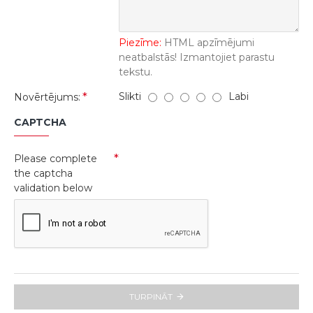
Piezīme:
HTML apzīmējumi
neatbalstās! Izmantojiet parastu
tekstu.
Slikti
Labi
Novērtējums:
CAPTCHA
Please complete
the captcha
validation below
TURPINĀT