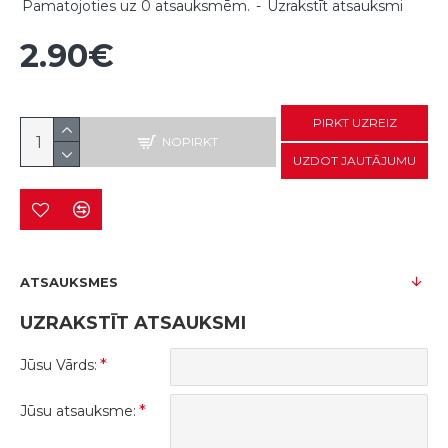
Pamatojoties uz 0 atsauksmēm.
-
Uzrakstīt atsauksmi
2.90€
PIRKT UZREIZ
NOPIRKT
UZDOT JAUTĀJUMU
ATSAUKSMES
UZRAKSTĪT ATSAUKSMI
Jūsu Vārds:
Jūsu atsauksme: