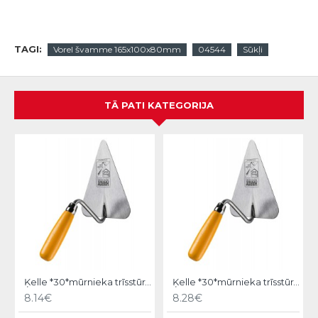
TAGI:
Vorel švamme 165x100x80mm
04544
Sūkļi
TĀ PATI KATEGORIJA
Ķelle *30*mūrnieka trīsstūra 18cm, Hardy
Ķelle *30*mūrnieka trīsstūra 20cm, Hardy
8.14€
8.28€