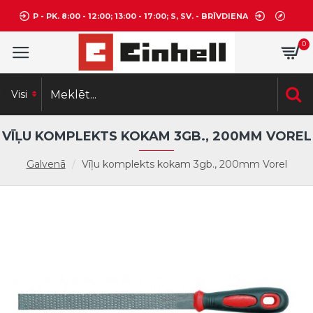
P - PK. 8:00 - 12:00; 13:00 - 17:00; S, SV. - BRĪVDIENA
0
Visi
VĪĻU KOMPLEKTS KOKAM 3GB., 200MM VOREL
Galvenā
Vīļu komplekts kokam 3gb., 200mm Vorel