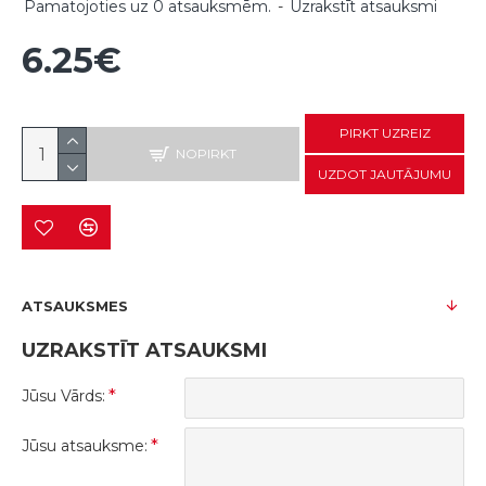
Pamatojoties uz 0 atsauksmēm.
-
Uzrakstīt atsauksmi
6.25€
PIRKT UZREIZ
NOPIRKT
UZDOT JAUTĀJUMU
ATSAUKSMES
UZRAKSTĪT ATSAUKSMI
Jūsu Vārds:
Jūsu atsauksme: