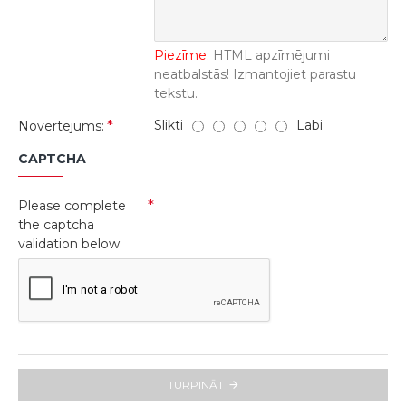
Piezīme:
HTML apzīmējumi
neatbalstās! Izmantojiet parastu
tekstu.
Slikti
Labi
Novērtējums:
CAPTCHA
Please complete
the captcha
validation below
TURPINĀT