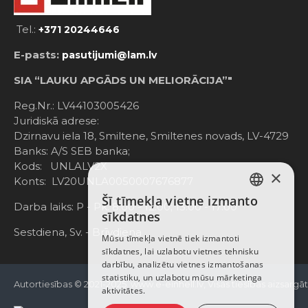
Tel.:
+371 20244646
E-pasts:
pasutijumi@lam.lv
SIA “LAUKU APGĀDS UN MELIORĀCIJA”"
Reg.Nr.: LV44103005426
Juridiskā adrese:
Dzirnavu iela 18, Smiltene, Smiltenes novads, LV-4729
Banks: A/S SEB banka;
Kods: UNLALV2X
×
Konts: LV20UNLA0050007676877
Šī tīmekļa vietne izmanto
LATVIAN
Darba laiks: P - Pk. 8:00 - 12:00; 13:00 - 17:00
sīkdatnes
RUSSIAN
Sestdiena, Sv. - Brīvdiena
Mūsu tīmekļa vietnē tiek izmantoti
sīkdatnes, lai uzlabotu vietnes tehnisku
ENGLISH
darbību, analizētu vietnes izmantošanas
statistiku, un uzlabotu mūsu mārketinga
Autortiesības © 2021-2025, www.e-einhell.lv, Visas tiesības aizsargā
aktivitātes.