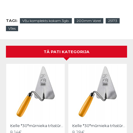
TAGI:
Vīļu komplekts kokam 3gb.
200mm Vorel
25173
Vīles
TĀ PATI KATEGORIJA
Ķelle *30*mūrnieka trīsstūra 18cm, Hardy
Ķelle *30*mūrnieka trīsstūra 20cm, Hardy
8.14€
8.28€