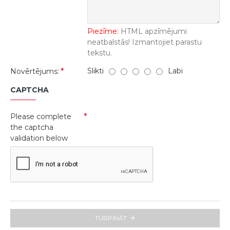
Piezīme:
HTML apzīmējumi
neatbalstās! Izmantojiet parastu
tekstu.
Slikti
Labi
Novērtējums:
CAPTCHA
Please complete
the captcha
validation below
TURPINĀT