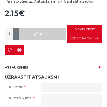
Pamatojoties uz 0 atsauksmēm.
-
Uzrakstīt atsauksmi
2.15€
PIRKT UZREIZ
NOPIRKT
UZDOT JAUTĀJUMU
ATSAUKSMES
UZRAKSTĪT ATSAUKSMI
Jūsu Vārds:
Jūsu atsauksme: