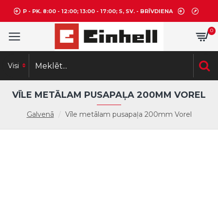
P - PK. 8:00 - 12:00; 13:00 - 17:00; S, SV. - BRĪVDIENA
0
Visi
VĪLE METĀLAM PUSAPAĻA 200MM VOREL
Galvenā
Vīle metālam pusapaļa 200mm Vorel