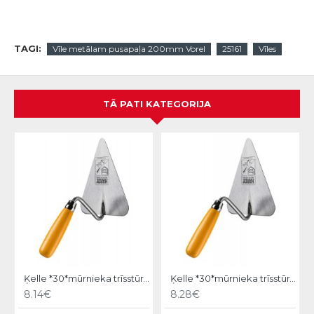
TAGI:
Vīle metālam pusapaļa 200mm Vorel
25161
Vīles
TĀ PATI KATEGORIJA
Ķelle *30*mūrnieka trīsstūra 18cm, Hardy
Ķelle *30*mūrnieka trīsstūra 20cm, Hardy
8.14€
8.28€