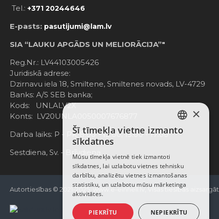
Tel.:
+371 20244646
E-pasts:
pasutijumi@lam.lv
SIA “LAUKU APGĀDS UN MELIORĀCIJA”"
Reg.Nr.: LV44103005426
Juridiskā adrese:
Dzirnavu iela 18, Smiltene, Smiltenes novads, LV-4729
Banks: A/S SEB banka;
Kods: UNLALV2X
×
Konts: LV20UNLA0050007676877
Šī tīmekļa vietne izmanto
LATVIAN
Darba laiks: P - Pk. 8:00 - 12:00; 13:00 - 17:00
sīkdatnes
RUSSIAN
Sestdiena, Sv. - Brīvdiena
Mūsu tīmekļa vietnē tiek izmantoti
sīkdatnes, lai uzlabotu vietnes tehnisku
ENGLISH
darbību, analizētu vietnes izmantošanas
statistiku, un uzlabotu mūsu mārketinga
Autortiesības © 2021-2025, www.e-einhell.lv, Visas tiesības aizsargā
aktivitātes.
PIEKRĪTU
NEPIEKRĪTU