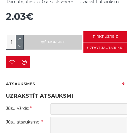
Pamatojoties uz 0 atsauksmēm.
-
Uzrakstīt atsauksmi
2.03€
PIRKT UZREIZ
NOPIRKT
UZDOT JAUTĀJUMU
ATSAUKSMES
UZRAKSTĪT ATSAUKSMI
Jūsu Vārds:
Jūsu atsauksme: