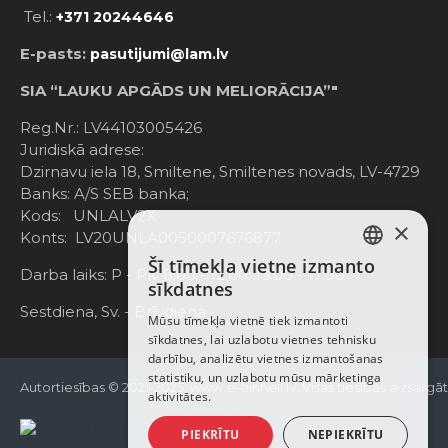
Tel.:
+371 20244646
E-pasts:
pasutijumi@lam.lv
SIA “LAUKU APGĀDS UN MELIORĀCIJA”"
Reg.Nr.: LV44103005426
Juridiskā adrese:
Dzirnavu iela 18, Smiltene, Smiltenes novads, LV-4729
Banks: A/S SEB banka;
Kods: UNLALV2X
×
Konts: LV20UNLA0050007676877
Šī tīmekļa vietne izmanto
LATVIAN
Darba laiks: P - Pk. 8:00 - 12:00; 13:00 - 17:00
sīkdatnes
RUSSIAN
Sestdiena, Sv. - Brīvdiena
Mūsu tīmekļa vietnē tiek izmantoti
sīkdatnes, lai uzlabotu vietnes tehnisku
ENGLISH
darbību, analizētu vietnes izmantošanas
statistiku, un uzlabotu mūsu mārketinga
Autortiesības © 2021-2025, www.e-einhell.lv, Visas tiesības aizsargā
aktivitātes.
PIEKRĪTU
NEPIEKRĪTU