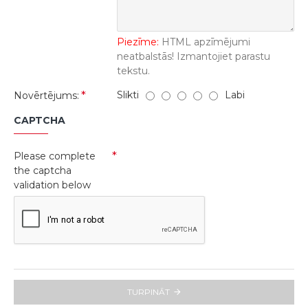
Piezīme:
HTML apzīmējumi
neatbalstās! Izmantojiet parastu
tekstu.
Slikti
Labi
Novērtējums:
CAPTCHA
Please complete
the captcha
validation below
TURPINĀT