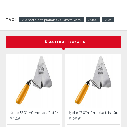
TAGI:
Vīle metālam plakana 200mm Vorel
25160
Vīles
TĀ PATI KATEGORIJA
Ķelle *30*mūrnieka trīsstūra 18cm, Hardy
Ķelle *30*mūrnieka trīsstūra 20cm, Hardy
8.14€
8.28€