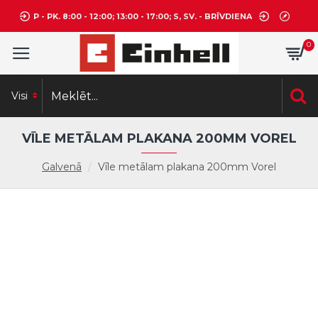
P - PK. 8:00 - 12:00; 13:00 - 17:00; S, SV. - BRĪVDIENA
0
Visi
VĪLE METĀLAM PLAKANA 200MM VOREL
Galvenā
Vīle metālam plakana 200mm Vorel