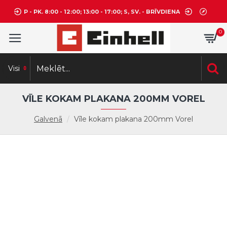
P - PK. 8:00 - 12:00; 13:00 - 17:00; S, SV. - BRĪVDIENA
0
Visi
VĪLE KOKAM PLAKANA 200MM VOREL
Galvenā
Vīle kokam plakana 200mm Vorel