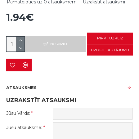
Pamatojoties uz 0 atsauksmēm.
-
Uzrakstīt atsauksmi
1.94€
PIRKT UZREIZ
NOPIRKT
UZDOT JAUTĀJUMU
ATSAUKSMES
UZRAKSTĪT ATSAUKSMI
Jūsu Vārds:
Jūsu atsauksme: