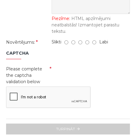
Piezīme:
HTML apzīmējumi
neatbalstās! Izmantojiet parastu
tekstu.
Slikti
Labi
Novērtējums:
CAPTCHA
Please complete
the captcha
validation below
TURPINĀT