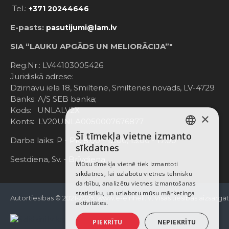
Tel.:
+371 20244646
E-pasts:
pasutijumi@lam.lv
SIA “LAUKU APGĀDS UN MELIORĀCIJA”"
Reg.Nr.: LV44103005426
Juridiskā adrese:
Dzirnavu iela 18, Smiltene, Smiltenes novads, LV-4729
Banks: A/S SEB banka;
Kods: UNLALV2X
×
Konts: LV20UNLA0050007676877
Šī tīmekļa vietne izmanto
LATVIAN
Darba laiks: P - Pk. 8:00 - 12:00; 13:00 - 17:00
sīkdatnes
RUSSIAN
Sestdiena, Sv. - Brīvdiena
Mūsu tīmekļa vietnē tiek izmantoti
sīkdatnes, lai uzlabotu vietnes tehnisku
ENGLISH
darbību, analizētu vietnes izmantošanas
statistiku, un uzlabotu mūsu mārketinga
Autortiesības © 2021-2025, www.e-einhell.lv, Visas tiesības aizsargā
aktivitātes.
PIEKRĪTU
NEPIEKRĪTU