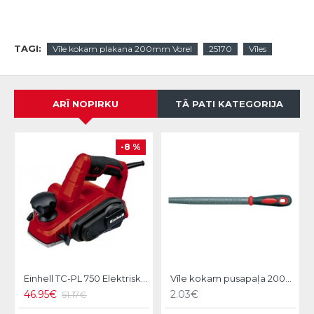
TAGI:
Vīle kokam plakana 200mm Vorel
25170
Vīles
ARĪ NOPIRKU
TĀ PATI KATEGORIJA
-8 %
Einhell TC-PL 750 Elektriskā ēvele
Vīle kokam pusapaļa 200mm Vorel
46.95€
2.03€
51.17€