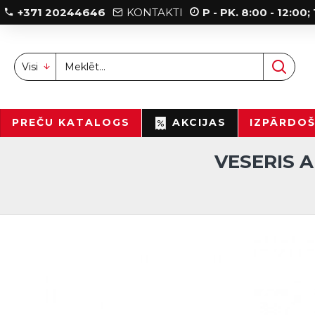
+371 20244646
KONTAKTI
P - PK. 8:00 - 12:00
Visi
PREČU KATALOGS
AKCIJAS
IZPĀRDO
VESERIS 