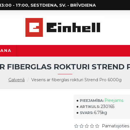
; 13:00 - 17:00, SESTDIENA, SV. - BRĪVDIENA
ŠANA
AR FIBERGLAS ROKTURI STREND 
Galvenā
Veseris ar fiberglas rokturi Strend Pro 6000g
Pieejams
PIEEJAMĪBA:
230165
ARTIKULS:
6.75kg
SVARS:
Pamatojoties