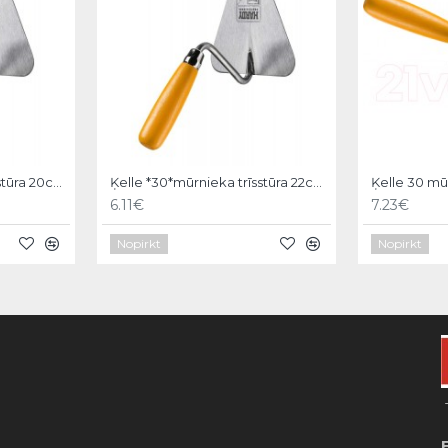
Ķelle *30*mūrnieka trīsstūra 20cm, Hardy
Ķelle *30*mūrnieka trīsstūra 22cm, Hardy
6.11€
7.23€
Nopirkt
Nopirkt