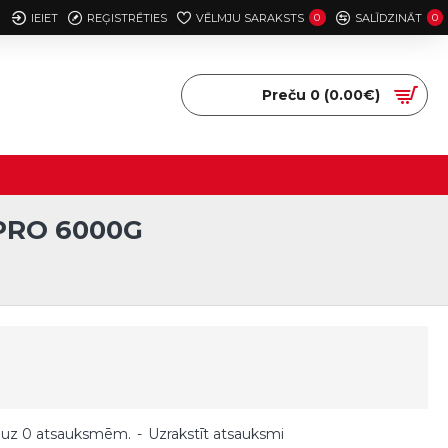
IEIET
REĢISTRĒTIES
VĒLMJU SARAKSTS
0
SALĪDZINĀT
0
Preču 0 (0.00€)
PRO 6000G
 uz 0 atsauksmēm.
-
Uzrakstīt atsauksmi