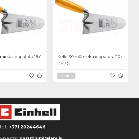
Ķelle 30 mūrnieka ieapaļota 18x11cm, Hardy
Ķelle 30 mūrnieka ieapaļota 20x12cm, Hardy
7.97€
Nopirkt
Tel.:
+371 20244646
E-pasts:
pasutijumi@lam.lv