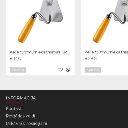
Ķelle *30*mūrnieka trīsstūra 18cm, Hardy
8.14€
8.28€
Nopirkt
Nopirkt
INFORMĀCIJA
Kontakti
Piegādes veidi
Pirkšanas nosacījumi