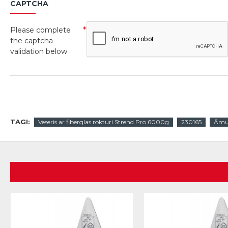
CAPTCHA
Please complete
the captcha
validation below
TAGI:
Veseris ar fiberglas rokturi Strend Pro 6000g
230165
Āmu