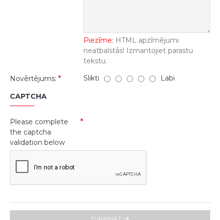
Piezīme:
HTML apzīmējumi
neatbalstās! Izmantojiet parastu
tekstu.
Slikti
Labi
Novērtējums:
CAPTCHA
Please complete
the captcha
validation below
TURPINĀT