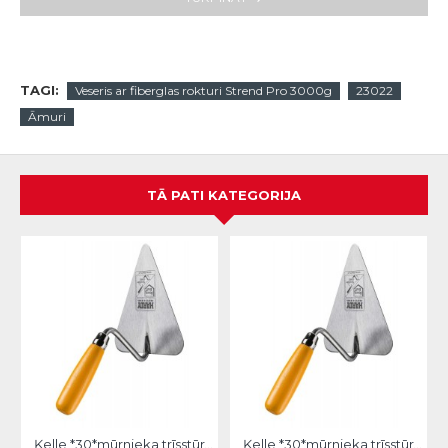
TAGI:
Veseris ar fiberglas rokturi Strend Pro 3000g
23022
Āmuri
TĀ PATI KATEGORIJA
Ķelle *30*mūrnieka trīsstūra 18cm, Hardy
Ķelle *30*mūrnieka trīsstūra 20cm, Hardy