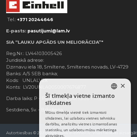
Tel.:
+371 20244646
E-pasts:
pasutijumi@lam.lv
SIA “LAUKU APGĀDS UN MELIORĀCIJA”"
Reg.Nr.: LV44103005426
Juridiskā adrese:
Dzirnavu iela 18, Smiltene, Smiltenes novads, LV-4729
Banks: A/S SEB banka;
Kods: UNLALV2X
×
Konts: LV20UNLA0050007676877
Šī tīmekļa vietne izmanto
LATVIAN
Darba laiks: P - Pk. 8:00 - 12:00; 13:00 - 17:00
sīkdatnes
RUSSIAN
Sestdiena, Sv. - Brīvdiena
Mūsu tīmekļa vietnē tiek izmantoti
sīkdatnes, lai uzlabotu vietnes tehnisku
ENGLISH
darbību, analizētu vietnes izmantošanas
statistiku, un uzlabotu mūsu mārketinga
Autortiesības © 2021-2025, www.e-einhell.lv, Visas tiesības aizsargā
aktivitātes.