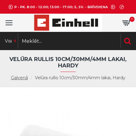
P - PK. 8:00 - 12:00; 13:00 - 17:00; S, SV. - BRĪVDIENA
0
Visi
VELŪRA RULLIS 10CM/30MM/4MM LAKAI,
HARDY
Galvenā
Velūra rullis 10cm/30mm/4mm lakai, Hardy