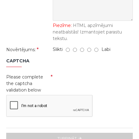
Piezīme:
HTML apzīmējumi
neatbalstās! Izmantojiet parastu
tekstu.
Slikti
Labi
Novērtējums:
CAPTCHA
Please complete
the captcha
validation below
TURPINĀT