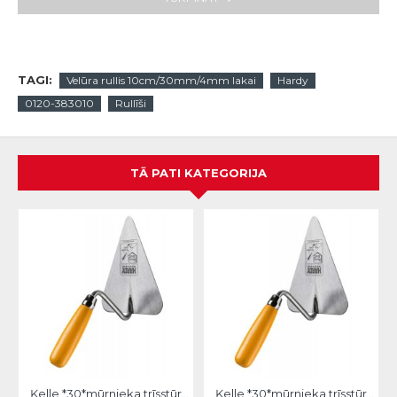
TAGI:
Velūra rullis 10cm/30mm/4mm lakai
Hardy
0120-383010
Rullīši
TĀ PATI KATEGORIJA
Ķelle *30*mūrnieka trīsstūra 18cm, Hardy
Ķelle *30*mūrnieka trīsstūra 20cm, Hardy