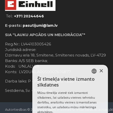
Tel.:
+371 20244646
E-pasts:
pasutijumi@lam.lv
SIA “LAUKU APGĀDS UN MELIORĀCIJA”"
Reg.Nr.: LV44103005426
Juridiskā adrese:
Dzirnavu iela 18, Smiltene, Smiltenes novads, LV-4729
Banks: A/S SEB banka;
Kods: UNLALV2X
×
Konts: LV20UNLA0050007676877
Šī tīmekļa vietne izmanto
LATVIAN
Darba laiks: P - Pk. 8:00 - 12:00; 13:00 - 17:00
sīkdatnes
RUSSIAN
Sestdiena, Sv. - Brīvdiena
Mūsu tīmekļa vietnē tiek izmantoti
sīkdatnes, lai uzlabotu vietnes tehnisku
ENGLISH
darbību, analizētu vietnes izmantošanas
statistiku, un uzlabotu mūsu mārketinga
Autortiesības © 2021-2025, www.e-einhell.lv, Visas tiesības aizsargā
aktivitātes.