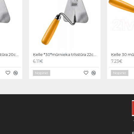
Ķelle *30*mūrnieka trīsstūra 20cm, Hardy
Ķelle *30*mūrnieka trīsstūra 22cm, Hardy
6.11€
7.23€
Nopirkt
Nopirkt