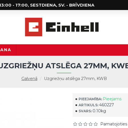
; 13:00 - 17:00, SESTDIENA, SV. - BRĪVDIENA
ŠANA
UZGRIEŽŅU ATSLĒGA 27MM, KW
Galvenā
Uzgriežņu atslēga 27mm, KWB
Pieejams
PIEEJAMĪBA:
460227
ARTIKULS:
0.10kg
SVARS:
Pamatojoties