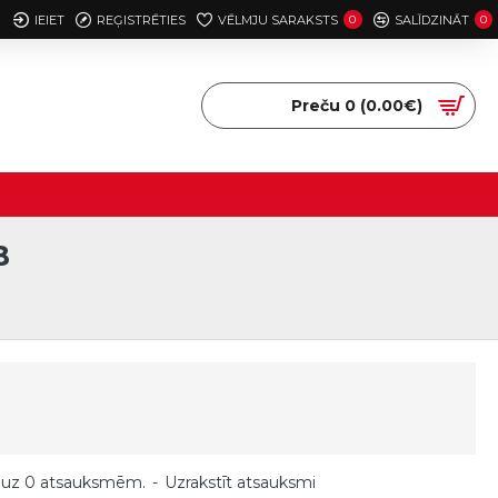
IEIET
REĢISTRĒTIES
VĒLMJU SARAKSTS
0
SALĪDZINĀT
0
Preču 0 (0.00€)
B
 uz 0 atsauksmēm.
-
Uzrakstīt atsauksmi