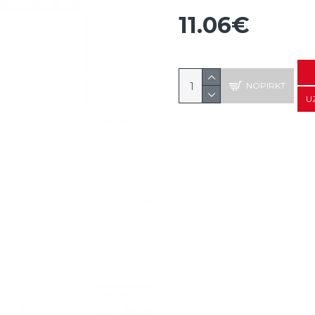
11.06€
NOPIRKT
U