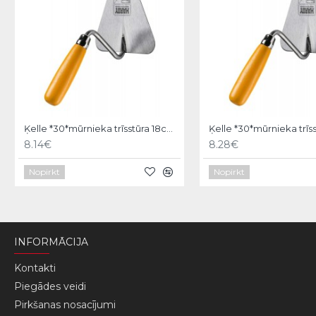
Ķelle *30*mūrnieka trīsstūra 18cm, Hardy
8.14€
8.28€
Nopirkt
Nopirkt
INFORMĀCIJA
Kontakti
Piegādes veidi
Pirkšanas nosacījumi