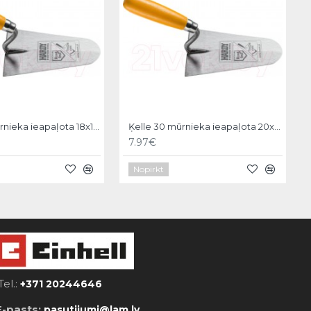
Ķelle 30 mūrnieka ieapaļota 18x11cm, Hardy
Ķelle 30 mūrnieka ieapaļota 20x12cm, Hardy
7.97€
Nopirkt
Tel.:
+371 20244646
E-pasts:
pasutijumi@lam.lv