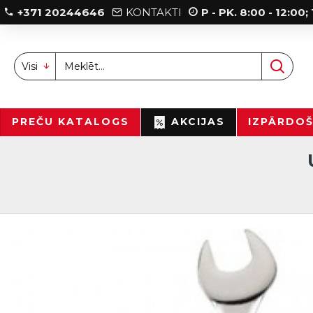
+371 20244646
KONTAKTI
P - PK. 8:00 - 12:00
Visi
PREČU KATALOGS
AKCIJAS
IZPĀRDO