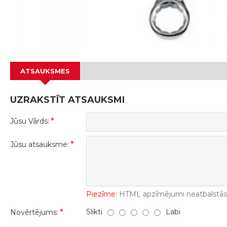
ATSAUKSMES
UZRAKSTĪT ATSAUKSMI
Jūsu Vārds:
Jūsu atsauksme:
Piezīme:
HTML apzīmējumi neatbalstās! 
Slikti
Labi
Novērtējums: