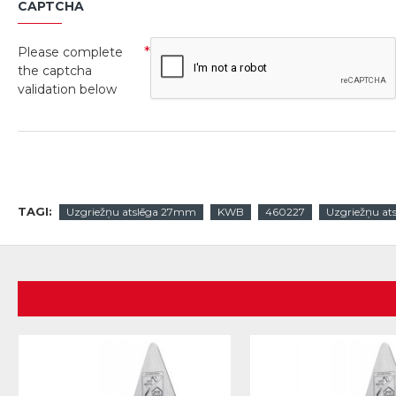
CAPTCHA
Please complete
the captcha
validation below
TAGI:
Uzgriežņu atslēga 27mm
KWB
460227
Uzgriežņu ats