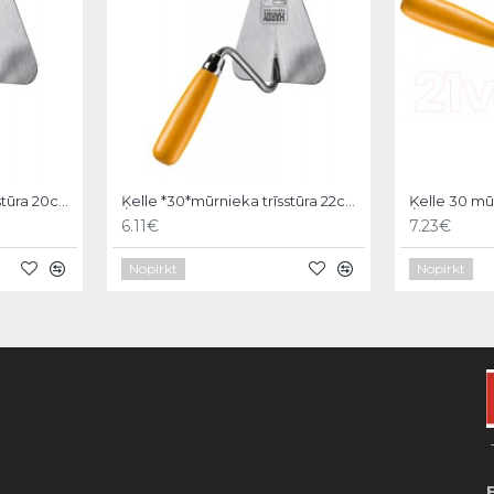
Ķelle *30*mūrnieka trīsstūra 20cm, Hardy
Ķelle *30*mūrnieka trīsstūra 22cm, Hardy
6.11€
7.23€
Nopirkt
Nopirkt