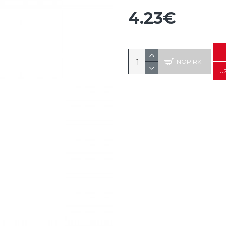
4.23€
NOPIRKT
U