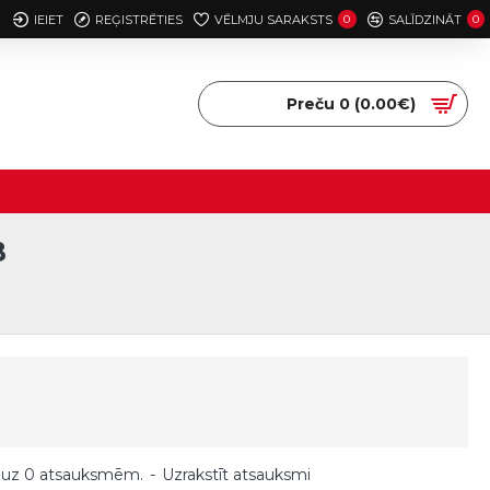
IEIET
REĢISTRĒTIES
VĒLMJU SARAKSTS
0
SALĪDZINĀT
0
Preču 0 (0.00€)
B
 uz 0 atsauksmēm.
-
Uzrakstīt atsauksmi