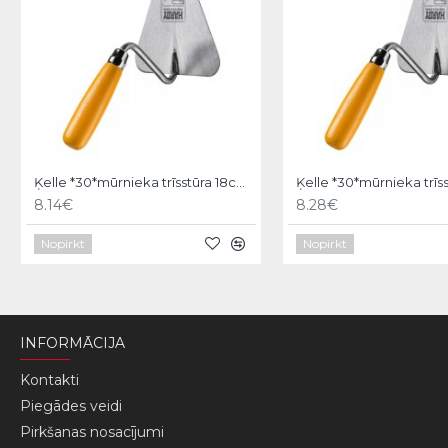
Ķelle *30*mūrnieka trīsstūra 18cm, Hardy
8.14€
8.28€
Nopirkt
Nopirkt
INFORMĀCIJA
Kontakti
Piegādes veidi
Pirkšanas nosacījumi