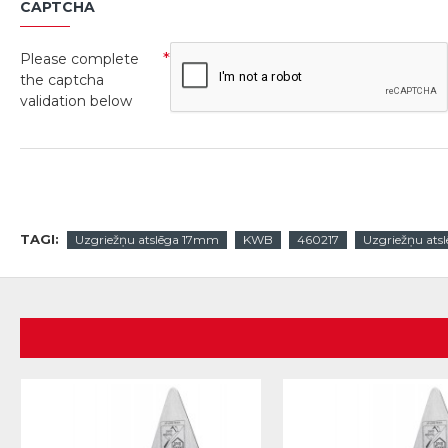
CAPTCHA
Please complete
the captcha
validation below
TAGI:
Uzgriežņu atslēga 17mm
KWB
460217
Uzgriežņu atsl