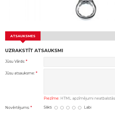
ATSAUKSMES
UZRAKSTĪT ATSAUKSMI
Jūsu Vārds:
Jūsu atsauksme:
Piezīme:
HTML apzīmējumi neatbalstās! 
Slikti
Labi
Novērtējums: