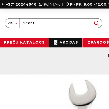
+371 20244646
KONTAKTI
P - PK. 8:00 - 12:00
Visi
PREČU KATALOGS
AKCIJAS
IZPĀRDO