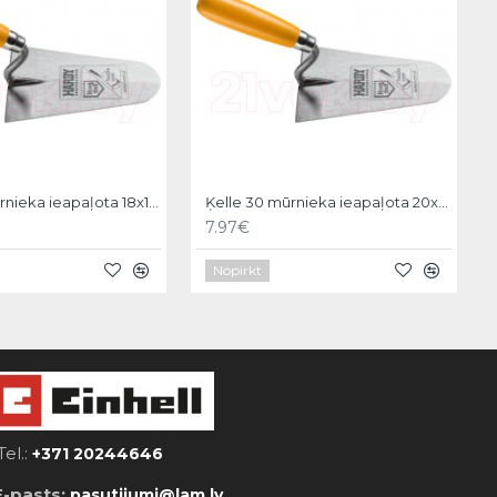
Ķelle 30 mūrnieka ieapaļota 18x11cm, Hardy
Ķelle 30 mūrnieka ieapaļota 20x12cm, Hardy
7.97€
Nopirkt
Tel.:
+371 20244646
E-pasts:
pasutijumi@lam.lv