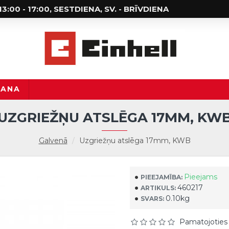
; 13:00 - 17:00, SESTDIENA, SV. - BRĪVDIENA
ŠANA
UZGRIEŽŅU ATSLĒGA 17MM, KW
Galvenā
Uzgriežņu atslēga 17mm, KWB
Pieejams
PIEEJAMĪBA:
460217
ARTIKULS:
0.10kg
SVARS:
Pamatojoties