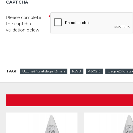
CAPTCHA
Please complete
the captcha
validation below
TAGI:
Uzgriežņu atslēga 13mm
KWB
460213
Uzgriežņu atsl