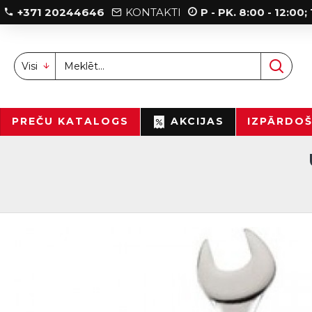
+371 20244646
KONTAKTI
P - PK. 8:00 - 12:00
Visi
PREČU KATALOGS
AKCIJAS
IZPĀRDO