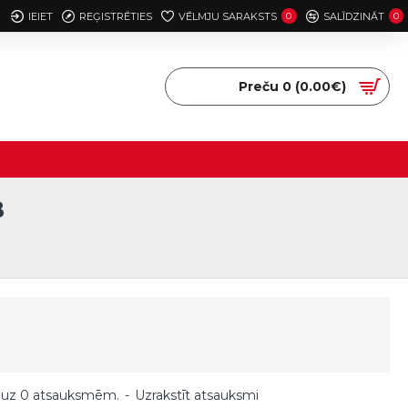
IEIET
REĢISTRĒTIES
VĒLMJU SARAKSTS
0
SALĪDZINĀT
0
Preču 0 (0.00€)
B
 uz 0 atsauksmēm.
-
Uzrakstīt atsauksmi