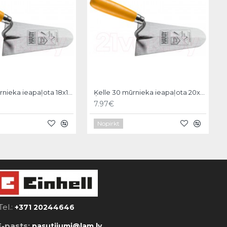
Ķelle 30 mūrnieka ieapaļota 18x11cm, Hardy
Ķelle 30 mūrnieka ieapaļota 20x12cm, Hardy
7.97€
Nopirkt
Tel.:
+371 20244646
E-pasts:
pasutijumi@lam.lv