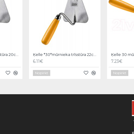
Ķelle *30*mūrnieka trīsstūra 20cm, Hardy
Ķelle *30*mūrnieka trīsstūra 22cm, Hardy
6.11€
7.23€
Nopirkt
Nopirkt