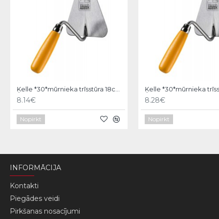
Ķelle *30*mūrnieka trīsstūra 18cm, Hardy
8.14€
8.28€
Nopirkt
Nopirkt
INFORMĀCIJA
Kontakti
Piegādes veidi
Pirkšanas nosacījumi