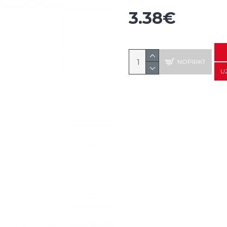
3.38€
NOPIRKT
U