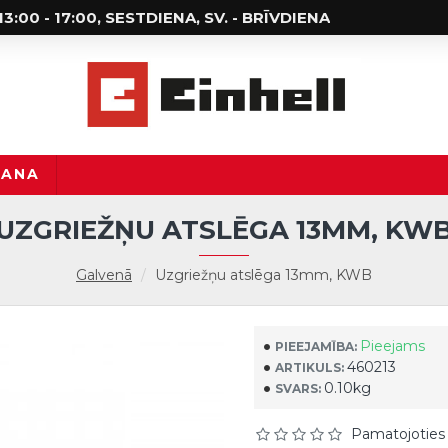
; 13:00 - 17:00, SESTDIENA, SV. - BRĪVDIENA
ŠANA
UZGRIEŽŅU ATSLĒGA 13MM, KW
Galvenā
Uzgriežņu atslēga 13mm, KWB
Pieejams
PIEEJAMĪBA:
460213
ARTIKULS:
0.10kg
SVARS:
Pamatojoties