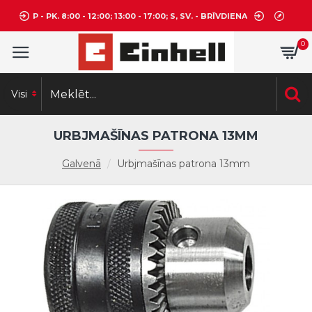
P - PK. 8:00 - 12:00; 13:00 - 17:00; S, SV. - BRĪVDIENA
0
Visi
URBJMAŠĪNAS PATRONA 13MM
Galvenā
Urbjmašīnas patrona 13mm