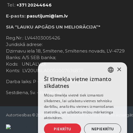
Tel.:
+371 20244646
E-pasts:
pasutijumi@lam.lv
SIA “LAUKU APGĀDS UN MELIORĀCIJA”"
Reg.Nr.: LV44103005426
Juridiskā adrese:
Dzirnavu iela 18, Smiltene, Smiltenes novads, LV-4729
Banks: A/S SEB banka;
Kods: UNLALV2X
×
Konts: LV20UNLA0050007676877
Šī tīmekļa vietne izmanto
LATVIAN
Darba laiks: P - Pk. 8:00 - 12:00; 13:00 - 17:00
sīkdatnes
RUSSIAN
Sestdiena, Sv. - Brīvdiena
Mūsu tīmekļa vietnē tiek izmantoti
sīkdatnes, lai uzlabotu vietnes tehnisku
ENGLISH
darbību, analizētu vietnes izmantošanas
statistiku, un uzlabotu mūsu mārketinga
Autortiesības © 2021-2025, www.e-einhell.lv, Visas tiesības aizsargā
aktivitātes.
PIEKRĪTU
NEPIEKRĪTU