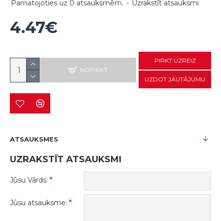
Pamatojoties uz 0 atsauksmēm.
-
Uzrakstīt atsauksmi
4.47€
PIRKT UZREIZ
NOPIRKT
UZDOT JAUTĀJUMU
ATSAUKSMES
UZRAKSTĪT ATSAUKSMI
Jūsu Vārds:
Jūsu atsauksme: