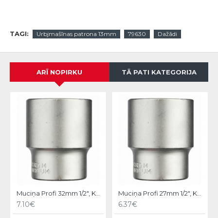
TAGI:
Urbjmašīnas patrona 13mm
79630
Dažādi
ARĪ NOPIRKU
TĀ PATI KATEGORIJA
Muciņa Profi 32mm 1/2", KWB
Muciņa Profi 27mm 1/2", KWB
7.10€
6.37€