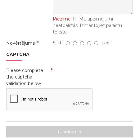
Piezīme:
HTML apzīmējumi
neatbalstās! Izmantojiet parastu
tekstu.
Slikti
Labi
Novērtējums:
CAPTCHA
Please complete
the captcha
validation below
TURPINĀT