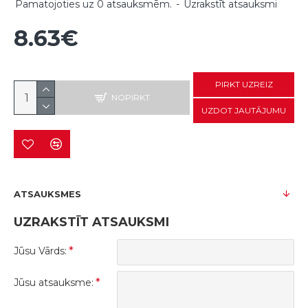
Pamatojoties uz 0 atsauksmēm.
-
Uzrakstīt atsauksmi
8.63€
PIRKT UZREIZ
NOPIRKT
UZDOT JAUTĀJUMU
ATSAUKSMES
UZRAKSTĪT ATSAUKSMI
Jūsu Vārds:
Jūsu atsauksme: