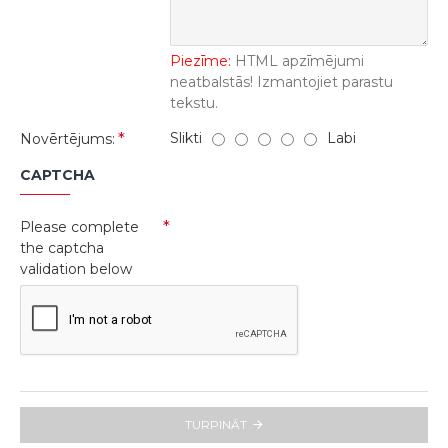
Piezīme:
HTML apzīmējumi
neatbalstās! Izmantojiet parastu
tekstu.
Slikti
Labi
Novērtējums:
CAPTCHA
Please complete
the captcha
validation below
TURPINĀT