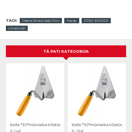
TAGI:
Ūdens līmeņrādis 10m
Hardy
0750-601000
Līmeņrāži
TĀ PATI KATEGORIJA
Ķelle *30*mūrnieka trīsstūra 18cm, Hardy
Ķelle *30*mūrnieka trīsstūra 20cm, Hardy
8.14€
8.28€