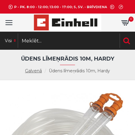
P - PK. 8:00 - 12:00; 13:00 - 17:00; S, SV. - BRĪVDIENA
0
Visi
ŪDENS LĪMEŅRĀDIS 10M, HARDY
Galvenā
Ūdens līmeņrādis 10m, Hardy