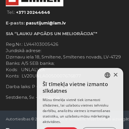
Tel.:
+371 20244646
E-pasts:
pasutijumi@lam.lv
SIA “LAUKU APGĀDS UN MELIORĀCIJA”"
Reg.Nr.: LV44103005426
Juridiskā adrese:
Dzirnavu iela 18, Smiltene, Smiltenes novads, LV-4729
Banks: A/S SEB banka;
Kods: UNLALV2X
×
Konts: LV20UNLA0050007676877
Šī tīmekļa vietne izmanto
LATVIAN
Darba laiks: P - Pk. 8:00 - 12:00; 13:00 - 17:00
sīkdatnes
RUSSIAN
Sestdiena, Sv. - Brīvdiena
Mūsu tīmekļa vietnē tiek izmantoti
sīkdatnes, lai uzlabotu vietnes tehnisku
ENGLISH
darbību, analizētu vietnes izmantošanas
statistiku, un uzlabotu mūsu mārketinga
Autortiesības © 2021-2025, www.e-einhell.lv, Visas tiesības aizsargā
aktivitātes.