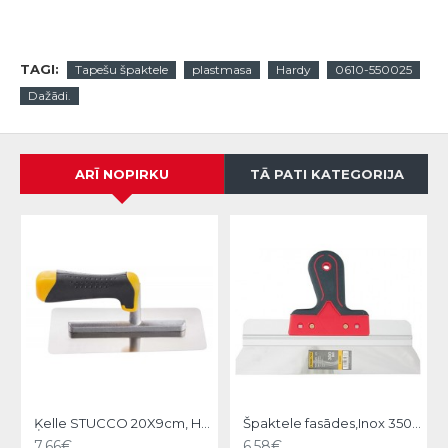
TAGI:
Tapešu špaktele
plastmasa
Hardy
0610-550025
Dažādi.
ARĪ NOPIRKU
TĀ PATI KATEGORIJA
Ķelle STUCCO 20X9cm, Hardy
Špaktele fasādes,Inox 350mm, Strend Pro
7.66€
6.58€