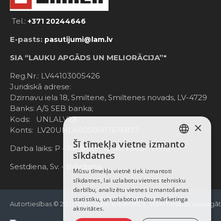
Tel.:
+371 20244646
E-pasts:
pasutijumi@lam.lv
SIA “LAUKU APGĀDS UN MELIORĀCIJA”"
Reg.Nr.: LV44103005426
Juridiskā adrese:
Dzirnavu iela 18, Smiltene, Smiltenes novads, LV-4729
Banks: A/S SEB banka;
Kods: UNLALV2X
×
Konts: LV20UNLA0050007676877
Šī tīmekļa vietne izmanto
LATVIAN
Darba laiks: P - Pk. 8:00 - 12:00; 13:00 - 17:00
sīkdatnes
RUSSIAN
Sestdiena, Sv. - Brīvdiena
Mūsu tīmekļa vietnē tiek izmantoti
sīkdatnes, lai uzlabotu vietnes tehnisku
ENGLISH
darbību, analizētu vietnes izmantošanas
statistiku, un uzlabotu mūsu mārketinga
Autortiesības © 2021-2025, www.e-einhell.lv, Visas tiesības aizsargā
aktivitātes.