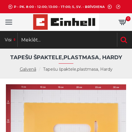
P - PK. 8:00 - 12:00; 13:00 - 17:00; S, SV. - BRĪVDIENA
0
Visi
TAPEŠU ŠPAKTELE,PLASTMASA, HARDY
Galvenā
Tapešu špaktele,plastmasa, Hardy