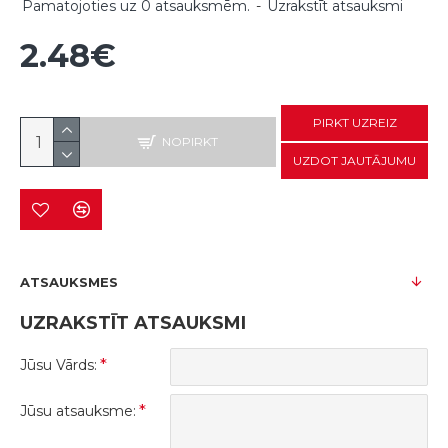
Pamatojoties uz 0 atsauksmēm.
-
Uzrakstīt atsauksmi
2.48€
PIRKT UZREIZ
NOPIRKT
UZDOT JAUTĀJUMU
ATSAUKSMES
UZRAKSTĪT ATSAUKSMI
Jūsu Vārds:
Jūsu atsauksme: