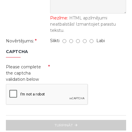
Piezīme:
HTML apzīmējumi
neatbalstās! Izmantojiet parastu
tekstu.
Slikti
Labi
Novērtējums:
CAPTCHA
Please complete
the captcha
validation below
TURPINĀT