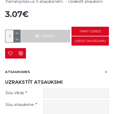
Pamatojoties uz 0 atsauksmēm.
-
Uzrakstīt atsauksmi
3.07€
PIRKT UZREIZ
NOPIRKT
UZDOT JAUTĀJUMU
ATSAUKSMES
UZRAKSTĪT ATSAUKSMI
Jūsu Vārds:
Jūsu atsauksme: