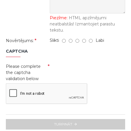
Piezīme:
HTML apzīmējumi
neatbalstās! Izmantojiet parastu
tekstu.
Slikti
Labi
Novērtējums:
CAPTCHA
Please complete
the captcha
validation below
TURPINĀT