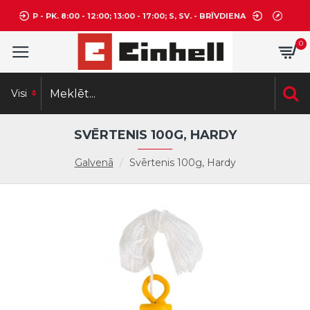
P - PK. 8:00 - 12:00; 13:00 - 17:00; S, SV. - BRĪVDIENA
0
Visi
SVĒRTENIS 100G, HARDY
Galvenā
Svērtenis 100g, Hardy