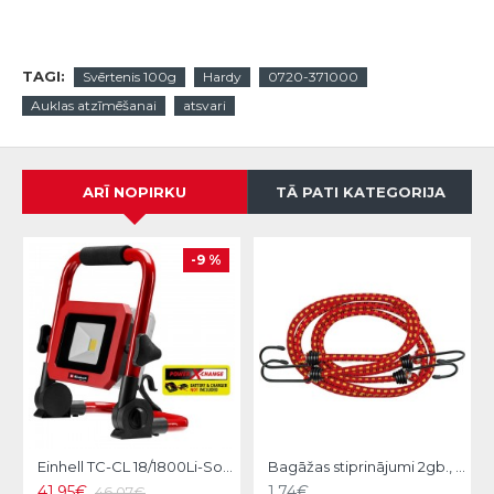
TAGI:
Svērtenis 100g
Hardy
0720-371000
Auklas atzīmēšanai
atsvari
ARĪ NOPIRKU
TĀ PATI KATEGORIJA
-9 %
Einhell TC-CL 18/1800Li-Solo Akumulatora prožektors
Bagāžas stiprinājumi 2gb., 100cm Vorel
41.95€
1.74€
46.07€