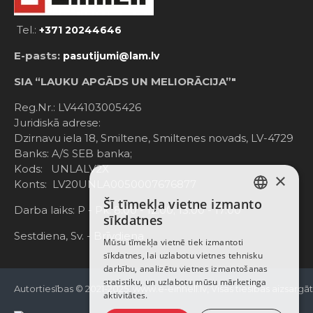
Tel.:
+371 20244646
E-pasts:
pasutijumi@lam.lv
SIA “LAUKU APGĀDS UN MELIORĀCIJA”"
Reg.Nr.: LV44103005426
Juridiskā adrese:
Dzirnavu iela 18, Smiltene, Smiltenes novads, LV-4729
Banks: A/S SEB banka;
Kods: UNLALV2X
×
Konts: LV20UNLA0050007676877
Šī tīmekļa vietne izmanto
LATVIAN
Darba laiks: P - Pk. 8:00 - 12:00; 13:00 - 17:00
sīkdatnes
RUSSIAN
Sestdiena, Sv. - Brīvdiena
Mūsu tīmekļa vietnē tiek izmantoti
sīkdatnes, lai uzlabotu vietnes tehnisku
ENGLISH
darbību, analizētu vietnes izmantošanas
statistiku, un uzlabotu mūsu mārketinga
Autortiesības © 2021-2025, www.e-einhell.lv, Visas tiesības aizsargā
aktivitātes.