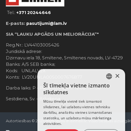
Tel.:
+371 20244646
E-pasts:
pasutijumi@lam.lv
SIA “LAUKU APGĀDS UN MELIORĀCIJA”"
Reg.Nr.: LV44103005426
Juridiskā adrese:
Dzirnavu iela 18, Smiltene, Smiltenes novads, LV-4729
Banks: A/S SEB banka;
Kods: UNLALV2X
×
Konts: LV20UNLA0050007676877
Šī tīmekļa vietne izmanto
LATVIAN
Darba laiks: P - Pk. 8:00 - 12:00; 13:00 - 17:00
sīkdatnes
RUSSIAN
Sestdiena, Sv. - Brīvdiena
Mūsu tīmekļa vietnē tiek izmantoti
sīkdatnes, lai uzlabotu vietnes tehnisku
ENGLISH
darbību, analizētu vietnes izmantošanas
statistiku, un uzlabotu mūsu mārketinga
Autortiesības © 2021-2025, www.e-einhell.lv, Visas tiesības aizsargā
aktivitātes.