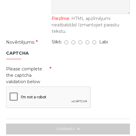
Piezīme:
HTML apzīmējumi
neatbalstās! Izmantojiet parastu
tekstu.
Slikti
Labi
Novērtējums:
CAPTCHA
Please complete
the captcha
validation below
TURPINĀT