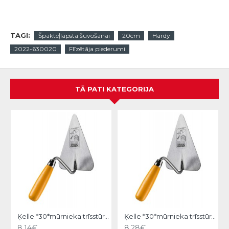
TAGI:
Špakteļlāpsta šuvošanai
20cm
Hardy
2022-630020
Flīzētāja piederumi
TĀ PATI KATEGORIJA
Ķelle *30*mūrnieka trīsstūra 18cm, Hardy
Ķelle *30*mūrnieka trīsstūra 20cm, Hardy
8.14€
8.28€