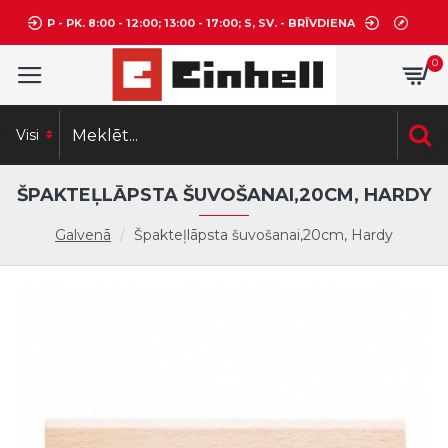
P - PK. 8:00 - 12:00; 13:00 - 17:00; S, SV. - BRĪVDIENA
0
Visi
ŠPAKTEĻLĀPSTA ŠUVOŠANAI,20CM, HARDY
Galvenā
Špakteļlāpsta šuvošanai,20cm, Hardy