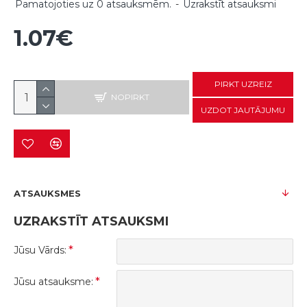
Pamatojoties uz 0 atsauksmēm.
-
Uzrakstīt atsauksmi
1.07€
PIRKT UZREIZ
NOPIRKT
UZDOT JAUTĀJUMU
ATSAUKSMES
UZRAKSTĪT ATSAUKSMI
Jūsu Vārds:
Jūsu atsauksme: