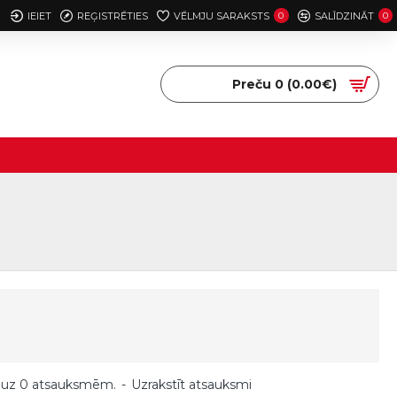
IEIET
REĢISTRĒTIES
VĒLMJU SARAKSTS
0
SALĪDZINĀT
0
Preču 0 (0.00€)
 uz 0 atsauksmēm.
-
Uzrakstīt atsauksmi