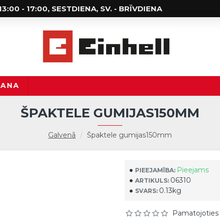
; 13:00 - 17:00, SESTDIENA, SV. - BRĪVDIENA
ŠANA
ŠPAKTELE GUMIJAS150MM
Galvenā
Špaktele gumijas150mm
Pieejams
PIEEJAMĪBA:
06310
ARTIKULS:
0.13kg
SVARS:
Pamatojoties