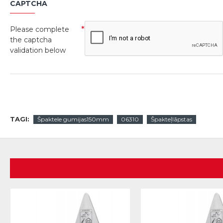
CAPTCHA
Please complete
the captcha
validation below
TAGI:
Špaktele gumijas150mm
06310
Špakteļlāpstas