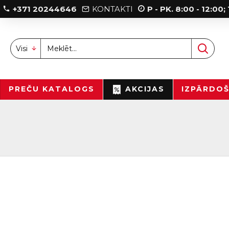
+371 20244646
KONTAKTI
P - PK. 8:00 - 12:00
Visi
PREČU KATALOGS
AKCIJAS
IZPĀRDO