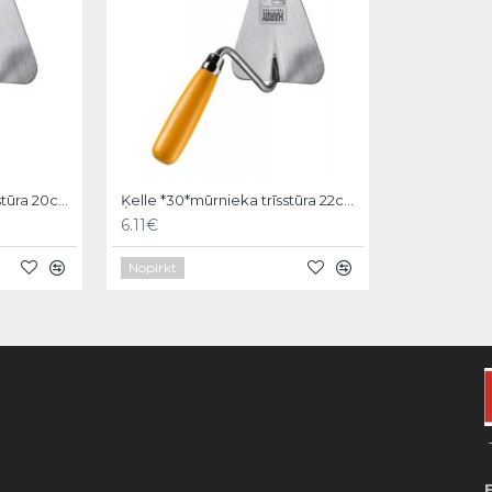
Ķelle *30*mūrnieka trīsstūra 20cm, Hardy
Ķelle *30*mūrnieka trīsstūra 22cm, Hardy
6.11€
Nopirkt