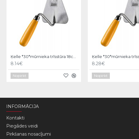
Ķelle *30*mūrnieka trīsstūra 18cm, Hardy
8.14€
8.28€
Nopirkt
Nopirkt
INFORMĀCIJA
Kontakti
Piegādes veidi
Pirkšanas nosacījumi