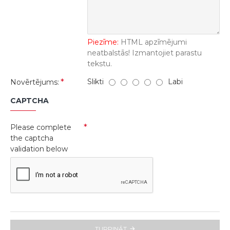
Piezīme:
HTML apzīmējumi
neatbalstās! Izmantojiet parastu
tekstu.
Slikti
Labi
Novērtējums:
CAPTCHA
Please complete
the captcha
validation below
TURPINĀT