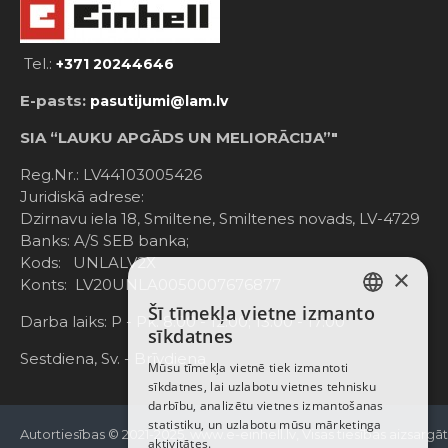
Tel.:
+371 20244646
E-pasts:
pasutijumi@lam.lv
SIA “LAUKU APGĀDS UN MELIORĀCIJA”"
Reg.Nr.: LV44103005426
Juridiskā adrese:
Dzirnavu iela 18, Smiltene, Smiltenes novads, LV-4729
Banks: A/S SEB banka;
Kods: UNLALV2X
×
Konts: LV20UNLA0050007676877
Šī tīmekļa vietne izmanto
LATVIAN
Darba laiks: P - Pk. 8:00 - 12:00; 13:00 - 17:00
sīkdatnes
RUSSIAN
Sestdiena, Sv. - Brīvdiena
Mūsu tīmekļa vietnē tiek izmantoti
sīkdatnes, lai uzlabotu vietnes tehnisku
ENGLISH
darbību, analizētu vietnes izmantošanas
statistiku, un uzlabotu mūsu mārketinga
Autortiesības © 2021-2025, www.e-einhell.lv, Visas tiesības aizsargā
aktivitātes.