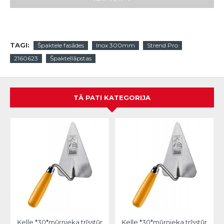
TAGI:
Špaktele fasādes
Inox 300mm
Strend Pro
2160623
Špakteļlāpstas
TĀ PATI KATEGORIJA
Ķelle *30*mūrnieka trīsstūra 18cm, Hardy
Ķelle *30*mūrnieka trīsstūra 20cm, Hardy