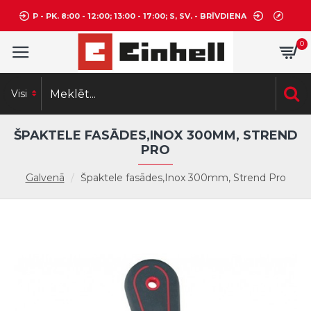
P - PK. 8:00 - 12:00; 13:00 - 17:00; S, SV. - BRĪVDIENA
0
Visi
ŠPAKTELE FASĀDES,INOX 300MM, STREND
PRO
Galvenā
Špaktele fasādes,Inox 300mm, Strend Pro