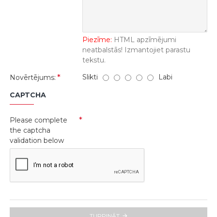
Piezīme:
HTML apzīmējumi
neatbalstās! Izmantojiet parastu
tekstu.
Slikti
Labi
Novērtējums:
CAPTCHA
Please complete
the captcha
validation below
TURPINĀT