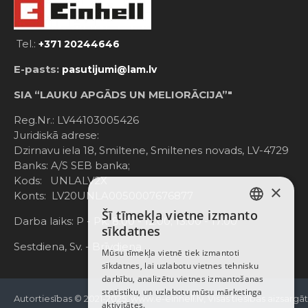
Tel.:
+371 20244646
E-pasts:
pasutijumi@lam.lv
SIA “LAUKU APGĀDS UN MELIORĀCIJA”"
Reg.Nr.: LV44103005426
Juridiskā adrese:
Dzirnavu iela 18, Smiltene, Smiltenes novads, LV-4729
Banks: A/S SEB banka;
Kods: UNLALV2X
×
Konts: LV20UNLA0050007676877
Šī tīmekļa vietne izmanto
LATVIAN
Darba laiks: P - Pk. 8:00 - 12:00; 13:00 - 17:00
sīkdatnes
RUSSIAN
Sestdiena, Sv. - Brīvdiena
Mūsu tīmekļa vietnē tiek izmantoti
sīkdatnes, lai uzlabotu vietnes tehnisku
ENGLISH
darbību, analizētu vietnes izmantošanas
statistiku, un uzlabotu mūsu mārketinga
Autortiesības © 2021-2025, www.e-einhell.lv, Visas tiesības aizsargā
aktivitātes.