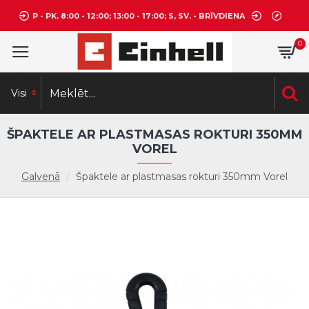
P - PK. 8:00 - 12:00; 13:00 - 17:00; S, SV. - BRĪVDIENA
0
Visi
ŠPAKTELE AR PLASTMASAS ROKTURI 350MM
VOREL
Galvenā
Špaktele ar plastmasas rokturi 350mm Vorel