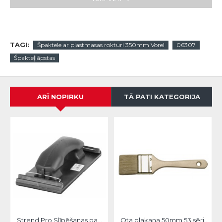
TAGI:
Špaktele ar plastmasas rokturi 350mm Vorel
06307
Špakteļlāpstas
ARĪ NOPIRKU
TĀ PATI KATEGORIJA
Strend Pro Slīpēšanas pamatne 105x210mm
Ota plakana 50mm,53 sērija, Hardy