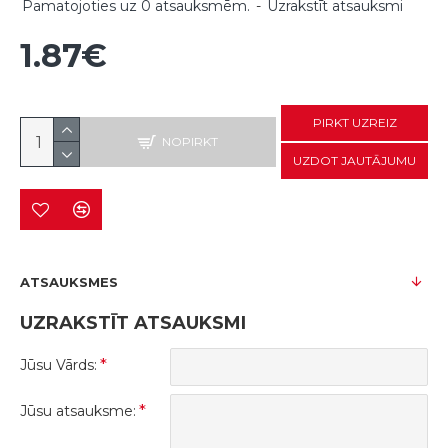
Pamatojoties uz 0 atsauksmēm.
-
Uzrakstīt atsauksmi
1.87€
PIRKT UZREIZ
NOPIRKT
UZDOT JAUTĀJUMU
ATSAUKSMES
UZRAKSTĪT ATSAUKSMI
Jūsu Vārds:
Jūsu atsauksme: