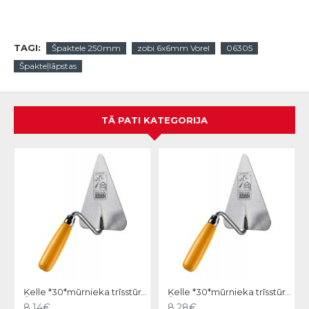
TAGI:
Špaktele 250mm
zobi 6x6mm Vorel
06305
Špakteļlāpstas
TĀ PATI KATEGORIJA
Ķelle *30*mūrnieka trīsstūra 18cm, Hardy
Ķelle *30*mūrnieka trīsstūra 20cm, Hardy
8.14€
8.28€