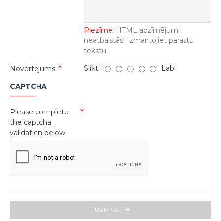
Piezīme:
HTML apzīmējumi
neatbalstās! Izmantojiet parastu
tekstu.
Slikti
Labi
Novērtējums:
CAPTCHA
Please complete
the captcha
validation below
TURPINĀT