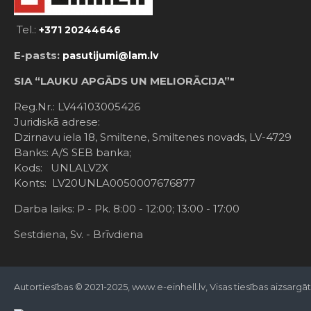
Tel.:
+371 20244646
E-pasts:
pasutijumi@lam.lv
SIA “LAUKU APGĀDS UN MELIORĀCIJA”"
Reg.Nr.: LV44103005426
Juridiskā adrese:
Dzirnavu iela 18, Smiltene, Smiltenes novads, LV-4729
Banks: A/S SEB banka;
Kods: UNLALV2X
Konts: LV20UNLA0050007676877
Darba laiks: P - Pk. 8:00 - 12:00; 13:00 - 17:00
Sestdiena, Sv. - Brīvdiena
Autortiesības © 2021-2025, www.e-einhell.lv, Visas tiesības aizsargā