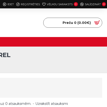
IEIET
REĢISTRĒTIES
VĒLMJU SARAKSTS
0
SALĪDZINĀT
0
Preču 0 (0.00€)
REL
 uz 0 atsauksmēm.
-
Uzrakstīt atsauksmi