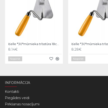
Ķelle *30*mūrnieka trīsstūra 18cm, Hardy
8.14€
8.28€
Nopirkt
Nopirkt
INFORMĀCIJA
Kontakti
Piegādes veidi
Pirkšanas nosacījumi