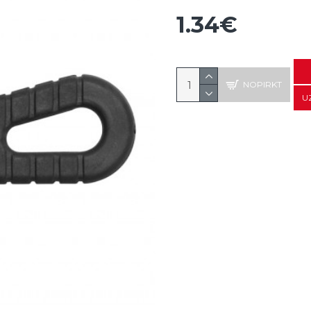
1.34€
NOPIRKT
U