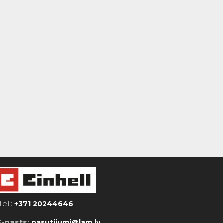
Tel.:
+371 20244646
E-pasts:
pasutijumi@lam.lv