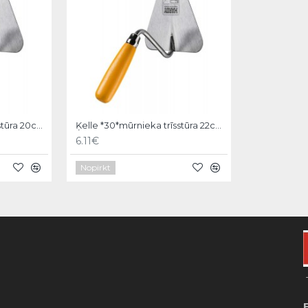
Ķelle *30*mūrnieka trīsstūra 20cm, Hardy
Ķelle *30*mūrnieka trīsstūra 22cm, Hardy
6.11€
Nopirkt