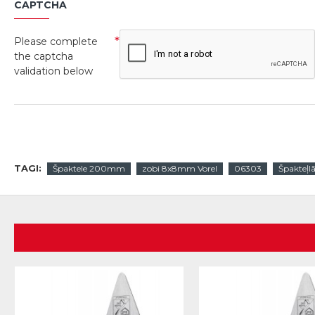
CAPTCHA
Please complete
the captcha
validation below
TAGI:
Špaktele 200mm
zobi 8x8mm Vorel
06303
Špakteļl