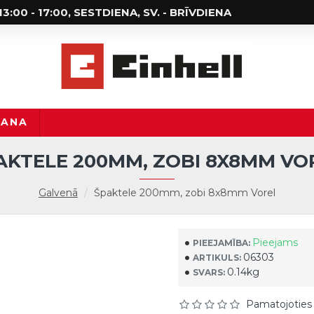
; 13:00 - 17:00, SESTDIENA, SV. - BRĪVDIENA
ŠANA
AKTELE 200MM, ZOBI 8X8MM VO
Galvenā
Špaktele 200mm, zobi 8x8mm Vorel
Pieejams
PIEEJAMĪBA:
06303
ARTIKULS:
0.14kg
SVARS:
Pamatojoties