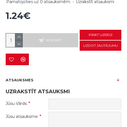
Pamatojoties uz 0 atsauksmēm.
-
Uzrakstīt atsauksmi
1.24€
PIRKT UZREIZ
NOPIRKT
UZDOT JAUTĀJUMU
ATSAUKSMES
UZRAKSTĪT ATSAUKSMI
Jūsu Vārds:
Jūsu atsauksme: