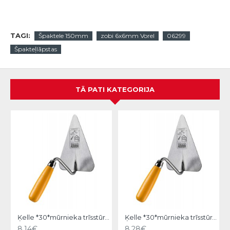
TAGI:
Špaktele 150mm
zobi 6x6mm Vorel
06299
Špakteļlāpstas
TĀ PATI KATEGORIJA
Ķelle *30*mūrnieka trīsstūra 18cm, Hardy
Ķelle *30*mūrnieka trīsstūra 20cm, Hardy
8.14€
8.28€