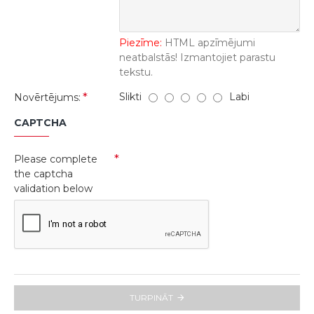
Piezīme:
HTML apzīmējumi
neatbalstās! Izmantojiet parastu
tekstu.
Slikti
Labi
Novērtējums:
CAPTCHA
Please complete
the captcha
validation below
TURPINĀT