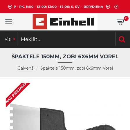
P - PK. 8:00 - 12:00; 13:00 - 17:00; S, SV. - BRĪVDIENA
0
Visi
ŠPAKTELE 150MM, ZOBI 6X6MM VOREL
Galvenā
Špaktele 150mm, zobi 6x6mm Vorel
NAV PIEEJAMS