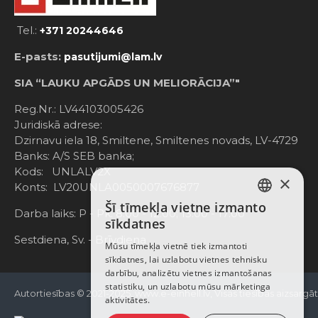
Tel.:
+371 20244646
E-pasts:
pasutijumi@lam.lv
SIA “LAUKU APGĀDS UN MELIORĀCIJA”"
Reg.Nr.: LV44103005426
Juridiskā adrese:
Dzirnavu iela 18, Smiltene, Smiltenes novads, LV-4729
Banks: A/S SEB banka;
Kods: UNLALV2X
×
Konts: LV20UNLA0050007676877
Šī tīmekļa vietne izmanto
LATVIAN
Darba laiks: P - Pk. 8:00 - 12:00; 13:00 - 17:00
sīkdatnes
RUSSIAN
Sestdiena, Sv. - Brīvdiena
Mūsu tīmekļa vietnē tiek izmantoti
sīkdatnes, lai uzlabotu vietnes tehnisku
ENGLISH
darbību, analizētu vietnes izmantošanas
statistiku, un uzlabotu mūsu mārketinga
Autortiesības © 2021-2025, www.e-einhell.lv, Visas tiesības aizsargā
aktivitātes.