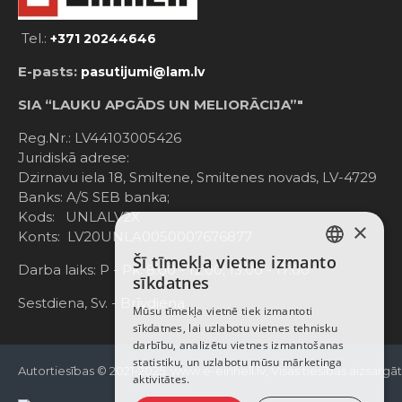
Tel.:
+371 20244646
E-pasts:
pasutijumi@lam.lv
SIA “LAUKU APGĀDS UN MELIORĀCIJA”"
Reg.Nr.: LV44103005426
Juridiskā adrese:
Dzirnavu iela 18, Smiltene, Smiltenes novads, LV-4729
Banks: A/S SEB banka;
Kods: UNLALV2X
×
Konts: LV20UNLA0050007676877
Šī tīmekļa vietne izmanto
LATVIAN
Darba laiks: P - Pk. 8:00 - 12:00; 13:00 - 17:00
sīkdatnes
RUSSIAN
Sestdiena, Sv. - Brīvdiena
Mūsu tīmekļa vietnē tiek izmantoti
sīkdatnes, lai uzlabotu vietnes tehnisku
ENGLISH
darbību, analizētu vietnes izmantošanas
statistiku, un uzlabotu mūsu mārketinga
Autortiesības © 2021-2025, www.e-einhell.lv, Visas tiesības aizsargā
aktivitātes.