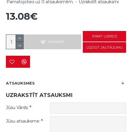
Pamatojoties uz 0 atsauksmēm.
-
Uzrakstīt atsauksmi
13.08€
PIRKT UZREIZ
NOPIRKT
UZDOT JAUTĀJUMU
ATSAUKSMES
UZRAKSTĪT ATSAUKSMI
Jūsu Vārds:
Jūsu atsauksme: