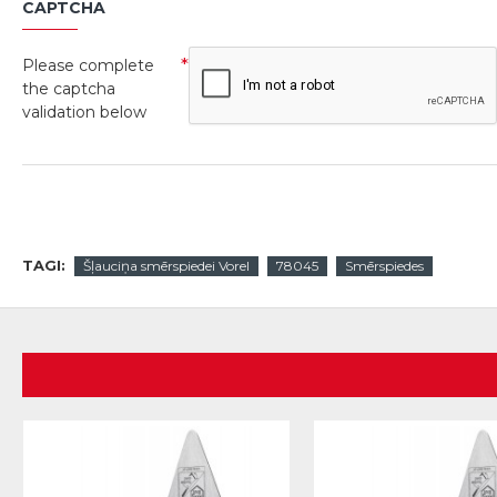
CAPTCHA
Please complete
the captcha
validation below
TAGI:
Šļauciņa smērspiedei Vorel
78045
Smērspiedes