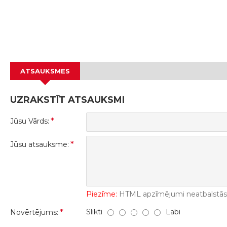
ATSAUKSMES
UZRAKSTĪT ATSAUKSMI
Jūsu Vārds:
Jūsu atsauksme:
Piezīme:
HTML apzīmējumi neatbalstās! 
Slikti
Labi
Novērtējums: