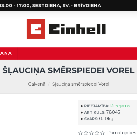
; 13:00 - 17:00, SESTDIENA, SV. - BRĪVDIENA
ŠANA
ŠĻAUCIŅA SMĒRSPIEDEI VOREL
Galvenā
Šļauciņa smērspiedei Vorel
Pieejams
PIEEJAMĪBA:
78045
ARTIKULS:
0.10kg
SVARS:
Pamatojoties