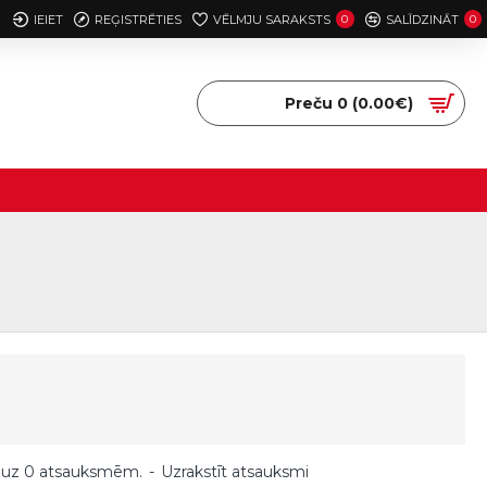
IEIET
REĢISTRĒTIES
VĒLMJU SARAKSTS
0
SALĪDZINĀT
0
Preču 0 (0.00€)
 uz 0 atsauksmēm.
-
Uzrakstīt atsauksmi