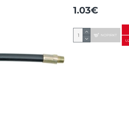
1.03€
NOPIRKT
U