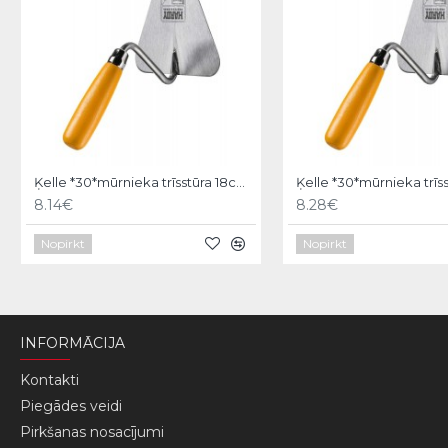
Ķelle *30*mūrnieka trīsstūra 18cm, Hardy
8.14€
8.28€
Nopirkt
Nopirkt
INFORMĀCIJA
Kontakti
Piegādes veidi
Pirkšanas nosacījumi