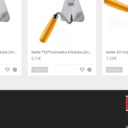
Ķelle *30*mūrnieka trīsstūra 20cm, Hardy
Ķelle *30*mūrnieka trīsstūra 22cm, Hardy
6.11€
7.23€
Nopirkt
Nopirkt