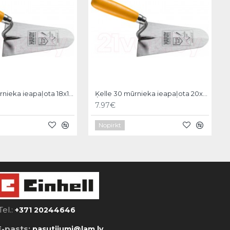
Ķelle 30 mūrnieka ieapaļota 18x11cm, Hardy
Ķelle 30 mūrnieka ieapaļota 20x12cm, Hardy
7.97€
Nopirkt
Tel.:
+371 20244646
E-pasts:
pasutijumi@lam.lv