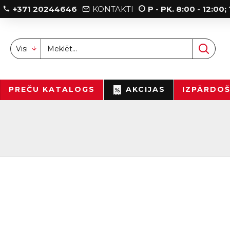
+371 20244646
KONTAKTI
P - PK. 8:00 - 12:00
Visi
PREČU KATALOGS
AKCIJAS
IZPĀRDO