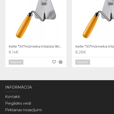
Ķelle *30*mūrnieka trīsstūra 18cm, Hardy
8.14€
8.28€
Nopirkt
Nopirkt
INFORMĀCIJA
Kontakti
Piegādes veidi
Pirkšanas nosacījumi