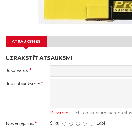
ATSAUKSMES
UZRAKSTĪT ATSAUKSMI
Jūsu Vārds:
Jūsu atsauksme:
Piezīme:
HTML apzīmējumi neatbalstās! 
Slikti
Labi
Novērtējums: