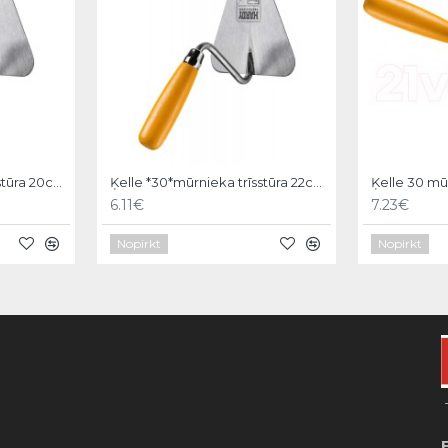
Ķelle *30*mūrnieka trīsstūra 20cm, Hardy
Ķelle *30*mūrnieka trīsstūra 22cm, Hardy
6.11€
7.23€
Nopirkt
Nopirkt