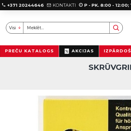
+371 20244646
KONTAKTI
P - PK. 8:00 - 12:00
Visi
PREČU KATALOGS
AKCIJAS
IZPĀRDO
SKRŪVGRI