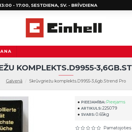
; 13:00 - 17:00, SESTDIENA, SV. - BRĪVDIENA
ŠANA
EŽU KOMPLEKTS.D9955-3,6GB.S
Galvenā
Skrūvgriežu komplekts.D9955-3,6gb.Strend Pro
Pieejams
PIEEJAMĪBA:
225079
ARTIKULS:
0.65kg
SVARS:
Pamatojoties