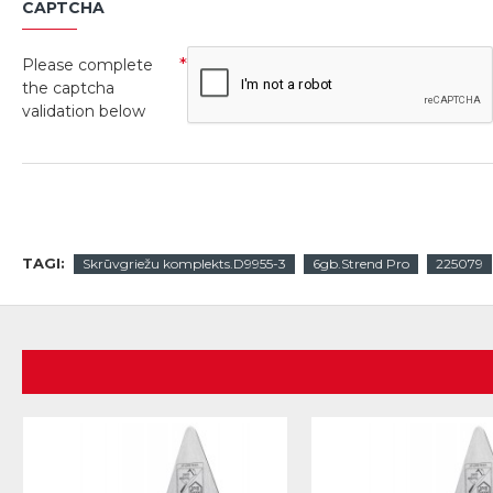
CAPTCHA
Please complete
the captcha
validation below
TAGI:
Skrūvgriežu komplekts.D9955-3
6gb.Strend Pro
225079