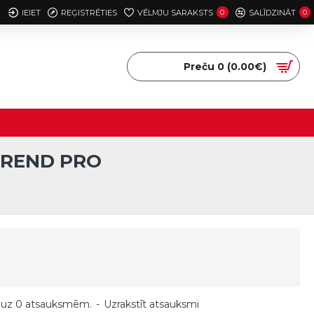
IEIET
REĢISTRĒTIES
VĒLMJU SARAKSTS
0
SALĪDZINĀT
0
Preču 0 (0.00€)
TREND PRO
 uz 0 atsauksmēm.
-
Uzrakstīt atsauksmi