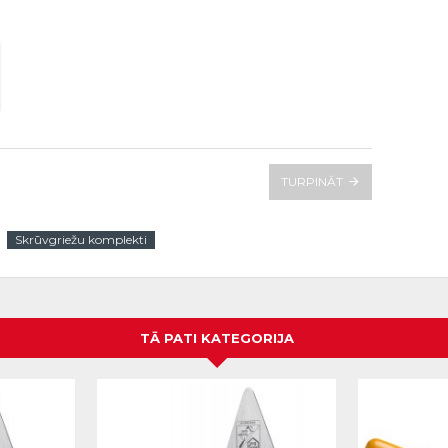
TURPINĀT
Skrūvgriežu komplekti
TĀ PATI KATEGORIJA