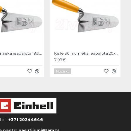
Ķelle 30 mūrnieka ieapaļota 18x11cm, Hardy
Ķelle 30 mūrnieka ieapaļota 20x12cm, Hardy
7.97€
Nopirkt
Tel.:
+371 20244646
E-pasts:
pasutijumi@lam.lv