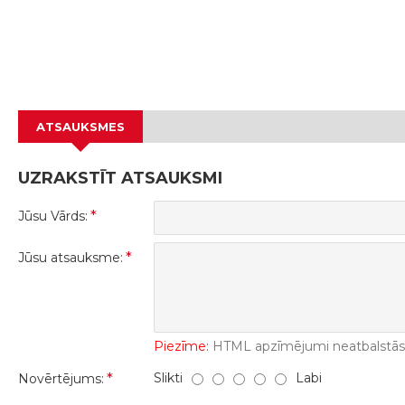
ATSAUKSMES
UZRAKSTĪT ATSAUKSMI
Jūsu Vārds:
Jūsu atsauksme:
Piezīme:
HTML apzīmējumi neatbalstās! 
Slikti
Labi
Novērtējums: