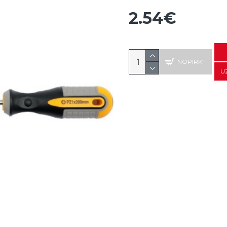
2.54€
NOPIRKT
U