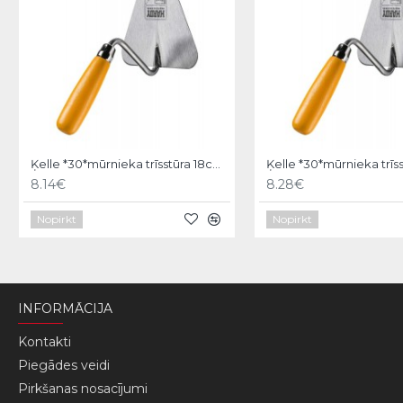
Ķelle *30*mūrnieka trīsstūra 18cm, Hardy
8.14€
8.28€
Nopirkt
Nopirkt
INFORMĀCIJA
Kontakti
Piegādes veidi
Pirkšanas nosacījumi