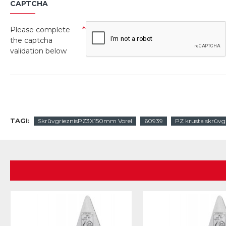
CAPTCHA
Please complete
the captcha
validation below
TAGI:
SkrūvgrieznisPZ3X150mm Vorel
60939
PZ krusta skrūvgr