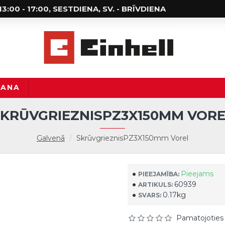
; 13:00 - 17:00, SESTDIENA, SV. - BRĪVDIENA
ŠANA
SKRŪVGRIEZNISPZ3X150MM VORE
Galvenā
SkrūvgrieznisPZ3X150mm Vorel
Pieejams
PIEEJAMĪBA:
60939
ARTIKULS:
0.17kg
SVARS:
Pamatojoties