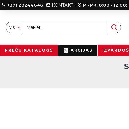
+371 20244646
KONTAKTI
P - PK. 8:00 - 12:00
Visi
PREČU KATALOGS
AKCIJAS
IZPĀRDO