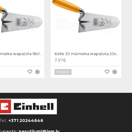
Ķelle 30 mūrnieka ieapaļota 18x11cm, Hardy
Ķelle 30 mūrnieka ieapaļota 20x12cm, Hardy
7.97€
Nopirkt
Tel.:
+371 20244646
E-pasts:
pasutijumi@lam.lv