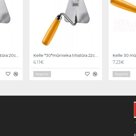
Ķelle *30*mūrnieka trīsstūra 20cm, Hardy
Ķelle *30*mūrnieka trīsstūra 22cm, Hardy
6.11€
7.23€
Nopirkt
Nopirkt