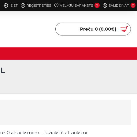
IEIET
REĢISTRĒTIES
VĒLMJU SARAKSTS
0
SALĪDZINĀT
0
Preču 0 (0.00€)
L
 uz 0 atsauksmēm.
-
Uzrakstīt atsauksmi