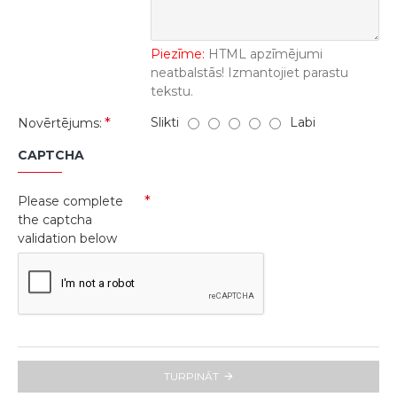
Piezīme:
HTML apzīmējumi
neatbalstās! Izmantojiet parastu
tekstu.
Slikti
Labi
Novērtējums:
CAPTCHA
Please complete
the captcha
validation below
TURPINĀT