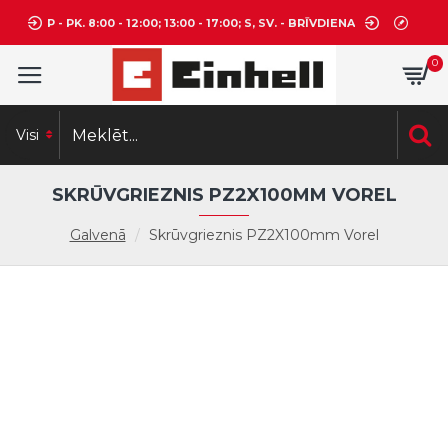
P - PK. 8:00 - 12:00; 13:00 - 17:00; S, SV. - BRĪVDIENA
0
Visi
SKRŪVGRIEZNIS PZ2X100MM VOREL
Galvenā
Skrūvgrieznis PZ2X100mm Vorel