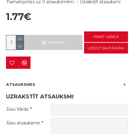
Pamatojoties uz 0 atsauksmēm.
-
Uzrakstīt atsauksmi
1.77€
PIRKT UZREIZ
NOPIRKT
UZDOT JAUTĀJUMU
ATSAUKSMES
UZRAKSTĪT ATSAUKSMI
Jūsu Vārds:
Jūsu atsauksme: