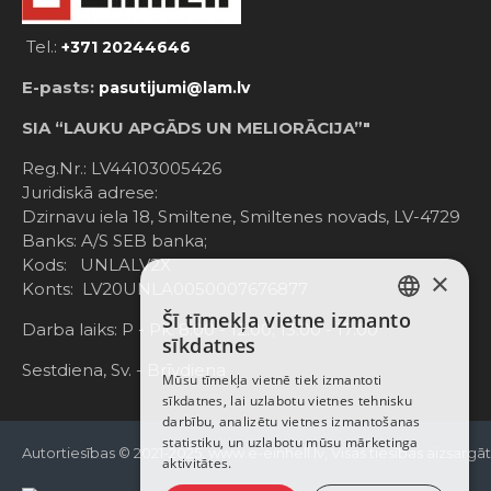
Tel.:
+371 20244646
E-pasts:
pasutijumi@lam.lv
SIA “LAUKU APGĀDS UN MELIORĀCIJA”"
Reg.Nr.: LV44103005426
Juridiskā adrese:
Dzirnavu iela 18, Smiltene, Smiltenes novads, LV-4729
Banks: A/S SEB banka;
Kods: UNLALV2X
×
Konts: LV20UNLA0050007676877
Šī tīmekļa vietne izmanto
LATVIAN
Darba laiks: P - Pk. 8:00 - 12:00; 13:00 - 17:00
sīkdatnes
RUSSIAN
Sestdiena, Sv. - Brīvdiena
Mūsu tīmekļa vietnē tiek izmantoti
sīkdatnes, lai uzlabotu vietnes tehnisku
ENGLISH
darbību, analizētu vietnes izmantošanas
statistiku, un uzlabotu mūsu mārketinga
Autortiesības © 2021-2025, www.e-einhell.lv, Visas tiesības aizsargā
aktivitātes.