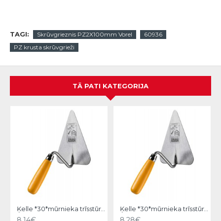
TAGI:
Skrūvgrieznis PZ2X100mm Vorel
60936
PZ krusta skrūvgrieži
TĀ PATI KATEGORIJA
Ķelle *30*mūrnieka trīsstūra 18cm, Hardy
Ķelle *30*mūrnieka trīsstūra 20cm, Hardy
8.14€
8.28€