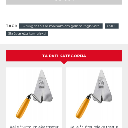
TAGI:
Skrūvgrieznis ar maināmiem galiem 25gb Vorel
65105
Skrūvgriežu komplekti
TĀ PATI KATEGORIJA
Ķelle *30*mūrnieka trīsstūra 18cm, Hardy
Ķelle *30*mūrnieka trīsstūra 20cm, Hardy