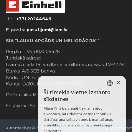
Tel.:
+371 20244646
E-pasts:
pasutijumi@lam.lv
SIA “LAUKU APGĀDS UN MELIORĀCIJA”"
Reg.Nr.: LV44103005426
Juridiskā adrese:
Dzirnavu iela 18, Smiltene, Smiltenes novads, LV-4729
Banks: A/S SEB banka;
Kods: UNLALV2X
×
Konts: LV20UNLA0050007676877
Šī tīmekļa vietne izmanto
LATVIAN
Darba laiks: P - Pk. 8:00 - 12:00; 13:00 - 17:00
sīkdatnes
RUSSIAN
Sestdiena, Sv. - Brīvdiena
Mūsu tīmekļa vietnē tiek izmantoti
sīkdatnes, lai uzlabotu vietnes tehnisku
ENGLISH
darbību, analizētu vietnes izmantošanas
statistiku, un uzlabotu mūsu mārketinga
Autortiesības © 2021-2025, www.e-einhell.lv, Visas tiesības aizsargā
aktivitātes.