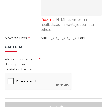
Piezīme:
HTML apzīmējumi
neatbalstās! Izmantojiet parastu
tekstu.
Slikti
Labi
Novērtējums:
CAPTCHA
Please complete
the captcha
validation below
TURPINĀT