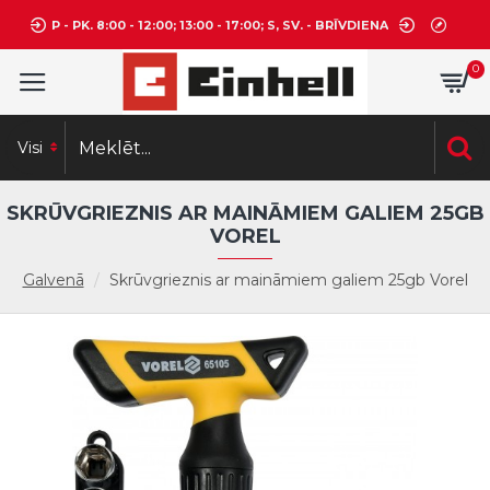
P - PK. 8:00 - 12:00; 13:00 - 17:00; S, SV. - BRĪVDIENA
0
Visi
SKRŪVGRIEZNIS AR MAINĀMIEM GALIEM 25GB
VOREL
Galvenā
Skrūvgrieznis ar maināmiem galiem 25gb Vorel