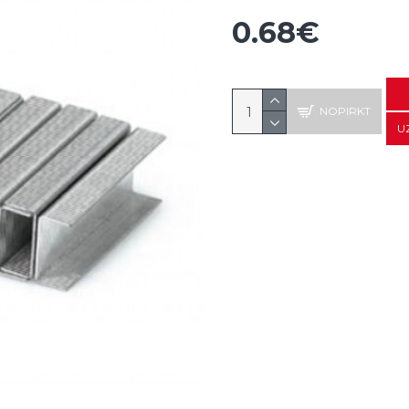
0.68€
NOPIRKT
U