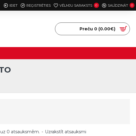
IEIET
REĢISTRĒTIES
VĒLMJU SARAKSTS
0
SALĪDZINĀT
0
Preču 0 (0.00€)
ATO
 uz 0 atsauksmēm.
-
Uzrakstīt atsauksmi