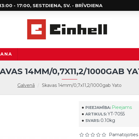
; 13:00 - 17:00, SESTDIENA, SV. - BRĪVDIENA
ŠANA
AVAS 14MM/0,7X11,2/1000GAB Y
Galvenā
Skavas 14mm/0,7x11,2/1000gab Yato
Pieejams
PIEEJAMĪBA:
YT-7055
ARTIKULS:
0.10kg
SVARS:
Pamatojoties