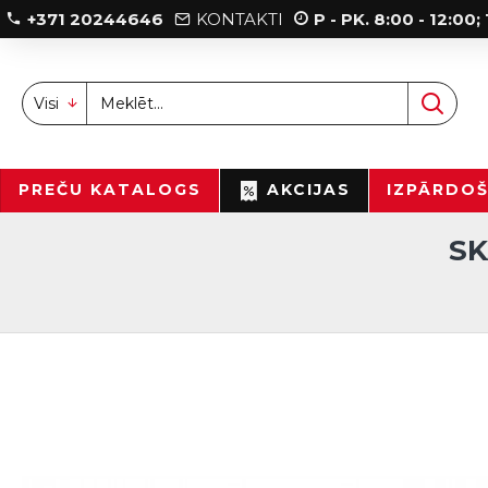
+371 20244646
KONTAKTI
P - PK. 8:00 - 12:00
Visi
PREČU KATALOGS
AKCIJAS
IZPĀRDO
SK