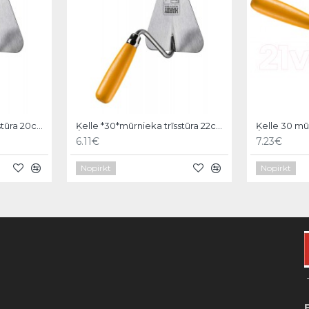
Ķelle *30*mūrnieka trīsstūra 20cm, Hardy
Ķelle *30*mūrnieka trīsstūra 22cm, Hardy
6.11€
7.23€
Nopirkt
Nopirkt