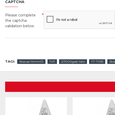
CAPTCHA
Please complete
the captcha
validation below
TAGI:
Skavas 14mm/0
7x11
2/1000gab Yato
YT-7055
Ska