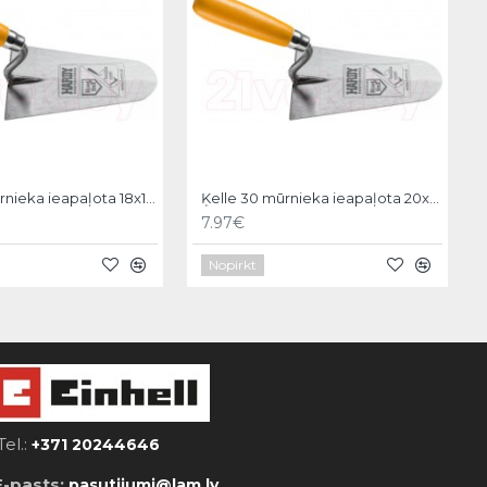
Ķelle 30 mūrnieka ieapaļota 18x11cm, Hardy
Ķelle 30 mūrnieka ieapaļota 20x12cm, Hardy
7.97€
Nopirkt
Tel.:
+371 20244646
E-pasts:
pasutijumi@lam.lv