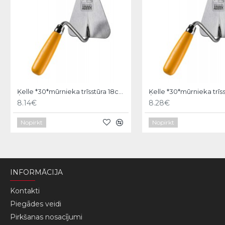
Ķelle *30*mūrnieka trīsstūra 18cm, Hardy
8.14€
8.28€
Nopirkt
Nopirkt
INFORMĀCIJA
Kontakti
Piegādes veidi
Pirkšanas nosacījumi