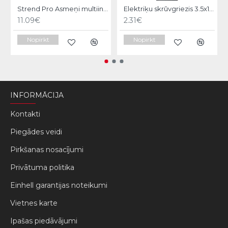
Strend Pro Asmeņi multiinstrumentam.4gb TAS-FW105,kokam
Elektriķu skrūvgriezis 3.5x100 KWB
11.09€
2.31€
Nopirkt
Nopirkt
INFORMĀCIJA
Kontakti
Piegādes veidi
Pirkšanas nosacījumi
Privātuma politika
Einhell garantijas noteikumi
Vietnes karte
Ipašas piedāvājumi