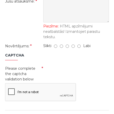
Jūsu atsauksme:
Piezīme:
HTML apzīmējumi
neatbalstās! Izmantojiet parastu
tekstu.
Slikti
Labi
Novērtējums:
CAPTCHA
Please complete
the captcha
validation below