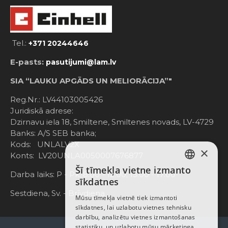
Tel.:
+371 20244646
E-pasts:
pasutijumi@lam.lv
SIA “LAUKU APGĀDS UN MELIORĀCIJA”"
Reg.Nr.: LV44103005426
Juridiskā adrese:
Dzirnavu iela 18, Smiltene, Smiltenes novads, LV-4729
Banks: A/S SEB banka;
Kods: UNLALV2X
×
Konts: LV20UNLA0050007676877
Šī tīmekļa vietne izmanto
LATVIAN
Darba laiks: P - Pk. 8:00 - 12:00; 13:00 - 17:00
sīkdatnes
RUSSIAN
Sestdiena, Sv. - Brīvdiena
Mūsu tīmekļa vietnē tiek izmantoti
sīkdatnes, lai uzlabotu vietnes tehnisku
ENGLISH
darbību, analizētu vietnes izmantošanas
statistiku, un uzlabotu mūsu mārketinga