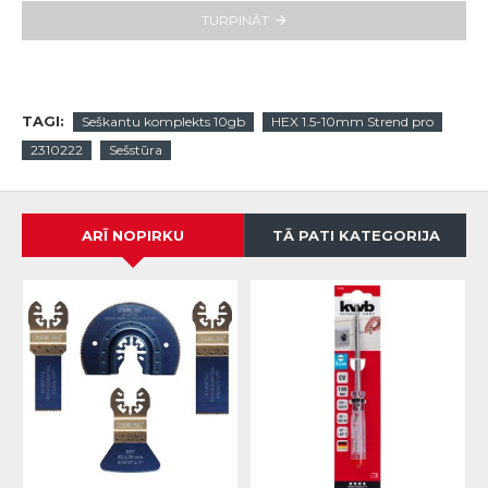
TURPINĀT
TAGI:
Seškantu komplekts 10gb
HEX 1.5-10mm Strend pro
2310222
Sešstūra
ARĪ NOPIRKU
TĀ PATI KATEGORIJA