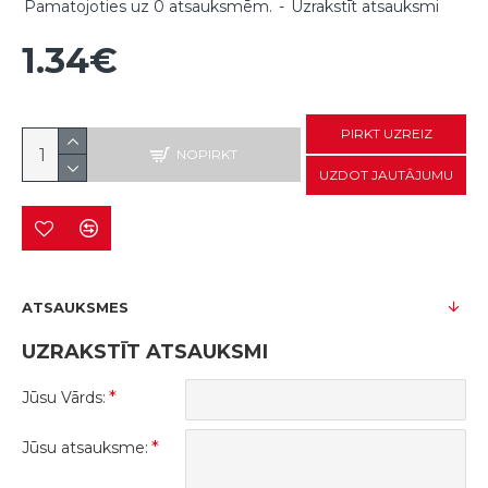
Pamatojoties uz 0 atsauksmēm.
-
Uzrakstīt atsauksmi
1.34€
PIRKT UZREIZ
NOPIRKT
UZDOT JAUTĀJUMU
ATSAUKSMES
UZRAKSTĪT ATSAUKSMI
Jūsu Vārds:
Jūsu atsauksme: