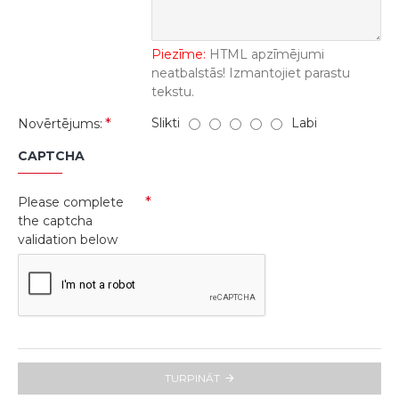
Piezīme:
HTML apzīmējumi
neatbalstās! Izmantojiet parastu
tekstu.
Slikti
Labi
Novērtējums:
CAPTCHA
Please complete
the captcha
validation below
TURPINĀT