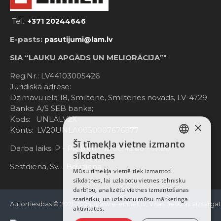
Tel.:
+371 20244646
E-pasts:
pasutijumi@lam.lv
SIA “LAUKU APGĀDS UN MELIORĀCIJA”"
Reg.Nr.: LV44103005426
Juridiskā adrese:
Dzirnavu iela 18, Smiltene, Smiltenes novads, LV-4729
Banks: A/S SEB banka;
Kods: UNLALV2X
×
Konts: LV20UNLA0050007676877
Šī tīmekļa vietne izmanto
LATVIAN
Darba laiks: P - Pk. 8:00 - 12:00; 13:00 - 17:00
sīkdatnes
RUSSIAN
Sestdiena, Sv. - Brīvdiena
Mūsu tīmekļa vietnē tiek izmantoti
sīkdatnes, lai uzlabotu vietnes tehnisku
ENGLISH
darbību, analizētu vietnes izmantošanas
statistiku, un uzlabotu mūsu mārketinga
Autortiesības © 2021-2025, www.e-einhell.lv, Visas tiesības aizsargā
aktivitātes.