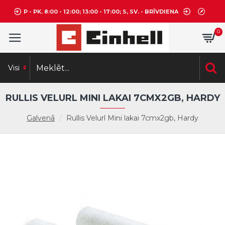
P - PK. 8:00 - 12:00; 13:00 - 17:00; S, SV. - BRĪVDIENA
0
Visi
RULLIS VELURL MINI LAKAI 7CMX2GB, HARDY
Galvenā
Rullis Velurl Mini lakai 7cmx2gb, Hardy