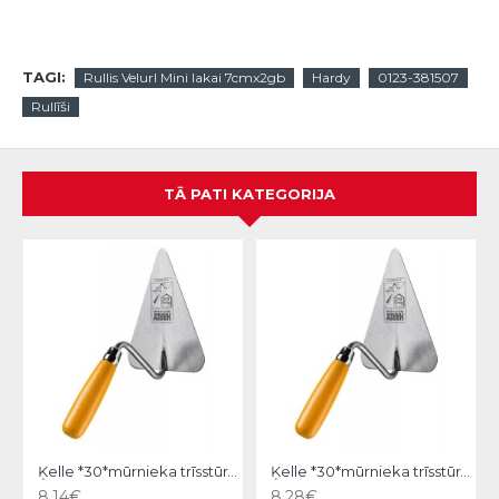
TAGI:
Rullis Velurl Mini lakai 7cmx2gb
Hardy
0123-381507
Rullīši
TĀ PATI KATEGORIJA
Ķelle *30*mūrnieka trīsstūra 18cm, Hardy
Ķelle *30*mūrnieka trīsstūra 20cm, Hardy
8.14€
8.28€