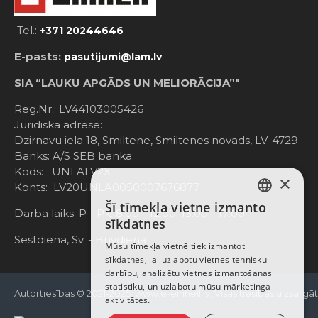
Tel.:
+371 20244646
E-pasts:
pasutijumi@lam.lv
SIA “LAUKU APGĀDS UN MELIORĀCIJA”"
Reg.Nr.: LV44103005426
Juridiskā adrese:
Dzirnavu iela 18, Smiltene, Smiltenes novads, LV-4729
Banks: A/S SEB banka;
Kods: UNLALV2X
×
Konts: LV20UNLA0050007676877
Šī tīmekļa vietne izmanto
LATVIAN
Darba laiks: P - Pk. 8:00 - 12:00; 13:00 - 17:00
sīkdatnes
RUSSIAN
Sestdiena, Sv. - Brīvdiena
Mūsu tīmekļa vietnē tiek izmantoti
sīkdatnes, lai uzlabotu vietnes tehnisku
ENGLISH
darbību, analizētu vietnes izmantošanas
statistiku, un uzlabotu mūsu mārketinga
Autortiesības © 2021-2025, www.e-einhell.lv, Visas tiesības aizsargā
aktivitātes.