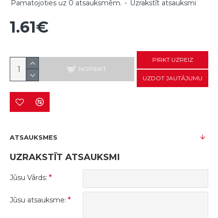
Pamatojoties uz 0 atsauksmēm.
-
Uzrakstīt atsauksmi
1.61€
PIRKT UZREIZ
NOPIRKT
UZDOT JAUTĀJUMU
ATSAUKSMES
UZRAKSTĪT ATSAUKSMI
Jūsu Vārds:
Jūsu atsauksme: