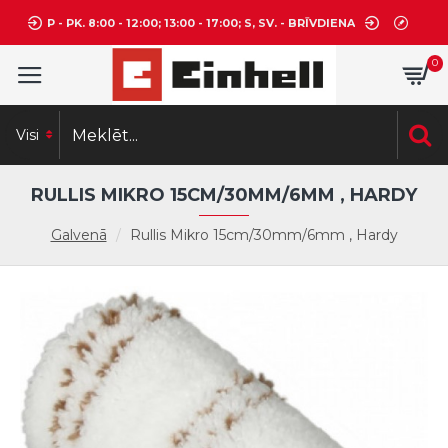
P - PK. 8:00 - 12:00; 13:00 - 17:00; S, SV. - BRĪVDIENA
0
Visi
RULLIS MIKRO 15CM/30MM/6MM , HARDY
Galvenā
Rullis Mikro 15cm/30mm/6mm , Hardy