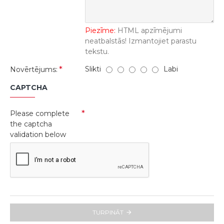
Piezīme:
HTML apzīmējumi
neatbalstās! Izmantojiet parastu
tekstu.
Slikti
Labi
Novērtējums:
CAPTCHA
Please complete
the captcha
validation below
TURPINĀT