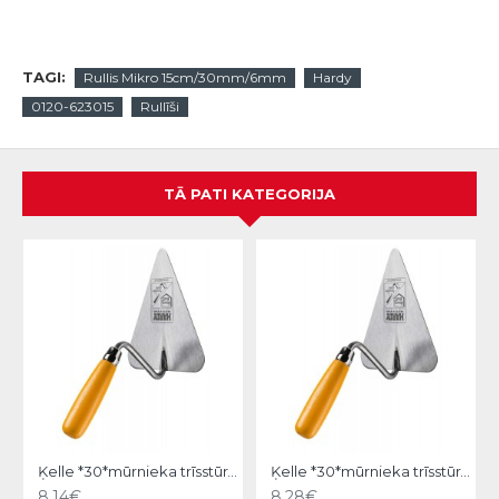
TAGI:
Rullis Mikro 15cm/30mm/6mm
Hardy
0120-623015
Rullīši
TĀ PATI KATEGORIJA
Ķelle *30*mūrnieka trīsstūra 18cm, Hardy
Ķelle *30*mūrnieka trīsstūra 20cm, Hardy
8.14€
8.28€