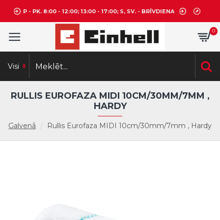
P - PK. 8:00 - 12:00; 13:00 - 17:00; S, SV. - BRĪVDIENA
0
Visi
RULLIS EUROFAZA MIDI 10CM/30MM/7MM ,
HARDY
Galvenā
Rullis Eurofaza MIDI 10cm/30mm/7mm , Hardy