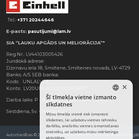
Tel.:
+371 20244646
E-pasts:
pasutijumi@lam.lv
SIA “LAUKU APGĀDS UN MELIORĀCIJA”"
Reg.Nr.: LV44103005426
Juridiskā adrese:
Dzirnavu iela 18, Smiltene, Smiltenes novads, LV-4729
Banks: A/S SEB banka;
Kods: UNLALV2X
×
Konts: LV20UNLA0050007676877
Šī tīmekļa vietne izmanto
LATVIAN
Darba laiks: P - Pk. 8:00 - 12:00; 13:00 - 17:00
sīkdatnes
RUSSIAN
Sestdiena, Sv. - Brīvdiena
Mūsu tīmekļa vietnē tiek izmantoti
sīkdatnes, lai uzlabotu vietnes tehnisku
ENGLISH
darbību, analizētu vietnes izmantošanas
statistiku, un uzlabotu mūsu mārketinga
Autortiesības © 2021-2025, www.e-einhell.lv, Visas tiesības aizsargā
aktivitātes.