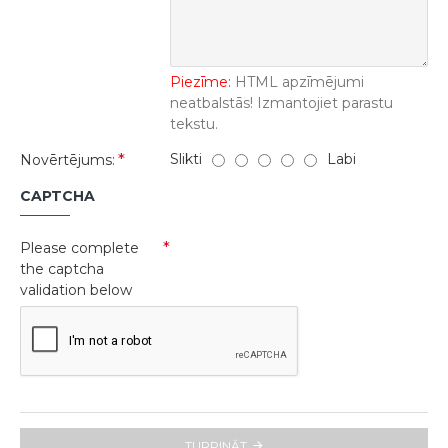
Piezīme:
HTML apzīmējumi
neatbalstās! Izmantojiet parastu
tekstu.
Slikti
Labi
Novērtējums:
CAPTCHA
Please complete
the captcha
validation below
TURPINĀT