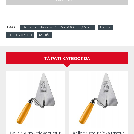
TAGI:
Rullis Eurofaza MIDI 10cm/30mm/7mm
Hardy
0120-703010
Rullīši
TĀ PATI KATEGORIJA
Ķelle *30*mūrnieka trīsstūra 18cm, Hardy
Ķelle *30*mūrnieka trīsstūra 20cm, Hardy