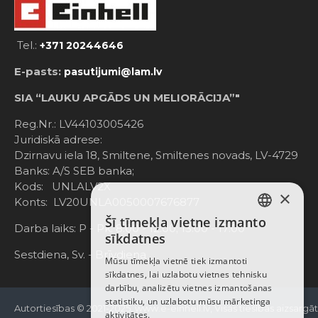
Tel.:
+371 20244646
E-pasts:
pasutijumi@lam.lv
SIA “LAUKU APGĀDS UN MELIORĀCIJA”"
Reg.Nr.: LV44103005426
Juridiskā adrese:
Dzirnavu iela 18, Smiltene, Smiltenes novads, LV-4729
Banks: A/S SEB banka;
Kods: UNLALV2X
×
Konts: LV20UNLA0050007676877
Šī tīmekļa vietne izmanto
LATVIAN
Darba laiks: P - Pk. 8:00 - 12:00; 13:00 - 17:00
sīkdatnes
RUSSIAN
Sestdiena, Sv. - Brīvdiena
Mūsu tīmekļa vietnē tiek izmantoti
sīkdatnes, lai uzlabotu vietnes tehnisku
ENGLISH
darbību, analizētu vietnes izmantošanas
statistiku, un uzlabotu mūsu mārketinga
Autortiesības © 2021-2025, www.e-einhell.lv, Visas tiesības aizsargā
aktivitātes.