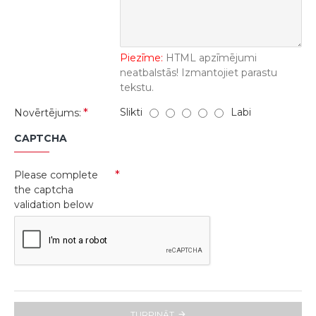
Piezīme:
HTML apzīmējumi
neatbalstās! Izmantojiet parastu
tekstu.
Slikti
Labi
Novērtējums:
CAPTCHA
Please complete
the captcha
validation below
TURPINĀT