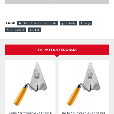
TAGI:
Rullis Elitakolor 10cm a/k
poliakrils
Hardy
0121-231510
Rullīši
TĀ PATI KATEGORIJA
Ķelle *30*mūrnieka trīsstūra 18cm, Hardy
Ķelle *30*mūrnieka trīsstūra 20cm, Hardy