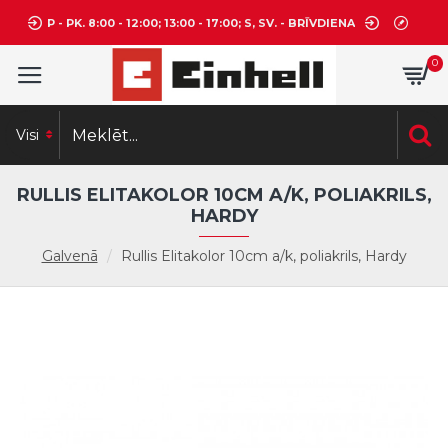
P - PK. 8:00 - 12:00; 13:00 - 17:00; S, SV. - BRĪVDIENA
0
Visi
RULLIS ELITAKOLOR 10CM A/K, POLIAKRILS,
HARDY
Galvenā
Rullis Elitakolor 10cm a/k, poliakrils, Hardy