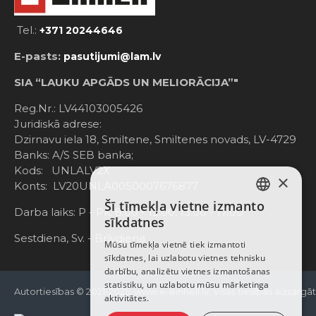
Tel.:
+371 20244646
E-pasts:
pasutijumi@lam.lv
SIA “LAUKU APGĀDS UN MELIORĀCIJA”"
Reg.Nr.: LV44103005426
Juridiskā adrese:
Dzirnavu iela 18, Smiltene, Smiltenes novads, LV-4729
Banks: A/S SEB banka;
Kods: UNLALV2X
×
Konts: LV20UNLA0050007676877
Šī tīmekļa vietne izmanto
LATVIAN
Darba laiks: P - Pk. 8:00 - 12:00; 13:00 - 17:00
sīkdatnes
RUSSIAN
Sestdiena, Sv. - Brīvdiena
Mūsu tīmekļa vietnē tiek izmantoti
sīkdatnes, lai uzlabotu vietnes tehnisku
ENGLISH
darbību, analizētu vietnes izmantošanas
statistiku, un uzlabotu mūsu mārketinga
Autortiesības © 2021-2025, www.e-einhell.lv, Visas tiesības aizsargā
aktivitātes.