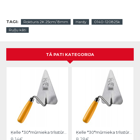
TAGI:
Rokturis 2K 25cm/ 8mm
Hardy
0140-120825k
Ruļļu kāti
TĀ PATI KATEGORIJA
Ķelle *30*mūrnieka trīsstūra 18cm, Hardy
Ķelle *30*mūrnieka trīsstūra 20cm, Hardy
8.14€
8.28€