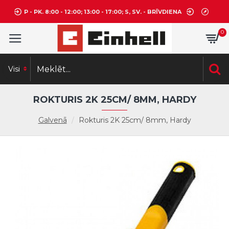
P - PK. 8:00 - 12:00; 13:00 - 17:00; S, SV. - BRĪVDIENA
0
Visi
ROKTURIS 2K 25CM/ 8MM, HARDY
Galvenā
Rokturis 2K 25cm/ 8mm, Hardy