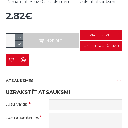
Pamatojoties uz 0 atsauksmēm.
-
Uzrakstīt atsauksmi
2.82€
PIRKT UZREIZ
NOPIRKT
UZDOT JAUTĀJUMU
ATSAUKSMES
UZRAKSTĪT ATSAUKSMI
Jūsu Vārds:
Jūsu atsauksme: