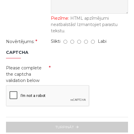
Piezīme:
HTML apzīmējumi
neatbalstās! Izmantojiet parastu
tekstu.
Slikti
Labi
Novērtējums:
CAPTCHA
Please complete
the captcha
validation below
TURPINĀT