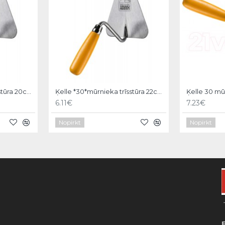
Ķelle *30*mūrnieka trīsstūra 20cm, Hardy
Ķelle *30*mūrnieka trīsstūra 22cm, Hardy
6.11€
7.23€
Nopirkt
Nopirkt