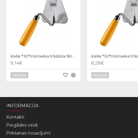
Ķelle *30*mūrnieka trīsstūra 18cm, Hardy
8.14€
8.28€
Nopirkt
Nopirkt
INFORMĀCIJA
Kontakti
Piegādes veidi
Pirkšanas nosacījumi