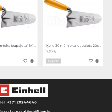
Ķelle 30 mūrnieka ieapaļota 18x11cm, Hardy
Ķelle 30 mūrnieka ieapaļota 20x12cm, Hardy
7.97€
Nopirkt
Tel.:
+371 20244646
E-pasts:
pasutijumi@lam.lv