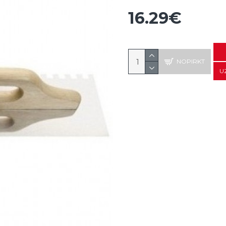
16.29€
NOPIRKT
U