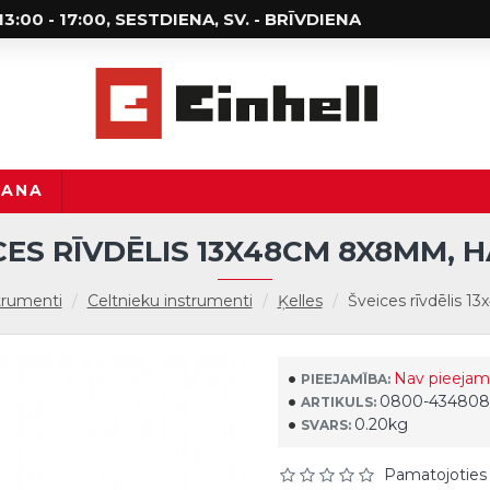
; 13:00 - 17:00, SESTDIENA, SV. - BRĪVDIENA
ŠANA
CES RĪVDĒLIS 13X48CM 8X8MM, 
trumenti
Celtnieku instrumenti
Ķelles
Šveices rīvdēlis 
Nav pieejam
PIEEJAMĪBA:
0800-434808
ARTIKULS:
0.20kg
SVARS:
Pamatojoties