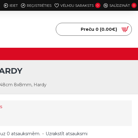
IEIET
REĢISTRĒTIES
VĒLMJU SARAKSTS
0
SALĪDZINĀT
0
Preču 0 (0.00€)
HARDY
13x48cm 8x8mm, Hardy
s
 uz 0 atsauksmēm.
-
Uzrakstīt atsauksmi