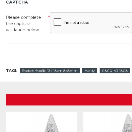
CAPTCHA
Please complete
the captcha
validation below
TAGI:
Šveices rīvdēlis 13x48cm 8x8mm
Hardy
0800-434808