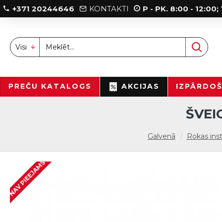
+371 20244646
KONTAKTI
P - PK. 8:00 - 12:00
Visi
PREČU KATALOGS
AKCIJAS
IZPĀRDO
ŠVEI
Galvenā
Rokas ins
NAV PIEEJAMS