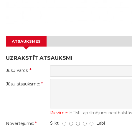
ATSAUKSMES
UZRAKSTĪT ATSAUKSMI
Jūsu Vārds:
Jūsu atsauksme:
Piezīme:
HTML apzīmējumi neatbalstās! 
Slikti
Labi
Novērtējums: