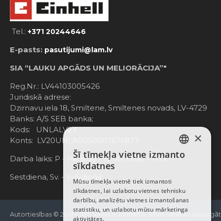
Tel.:
+371 20244646
E-pasts:
pasutijumi@lam.lv
SIA “LAUKU APGĀDS UN MELIORĀCIJA”"
Reg.Nr.: LV44103005426
Juridiskā adrese:
Dzirnavu iela 18, Smiltene, Smiltenes novads, LV-4729
Banks: A/S SEB banka;
Kods: UNLALV2X
×
Konts: LV20UNLA0050007676877
Šī tīmekļa vietne izmanto
LATVIAN
Darba laiks: P - Pk. 8:00 - 12:00; 13:00 - 17:00
sīkdatnes
RUSSIAN
Sestdiena, Sv. - Brīvdiena
Mūsu tīmekļa vietnē tiek izmantoti
sīkdatnes, lai uzlabotu vietnes tehnisku
ENGLISH
darbību, analizētu vietnes izmantošanas
statistiku, un uzlabotu mūsu mārketinga
Autortiesības © 2021-2025, www.e-einhell.lv, Visas tiesības aizsargā
aktivitātes.