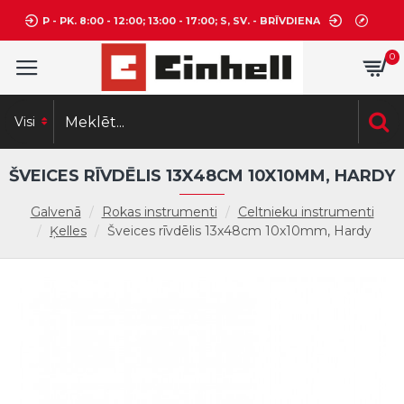
P - PK. 8:00 - 12:00; 13:00 - 17:00; S, SV. - BRĪVDIENA
0
Visi
ŠVEICES RĪVDĒLIS 13X48CM 10X10MM, HARDY
Galvenā
Rokas instrumenti
Celtnieku instrumenti
Ķelles
Šveices rīvdēlis 13x48cm 10x10mm, Hardy