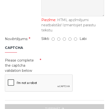
Piezīme:
HTML apzīmējumi
neatbalstās! Izmantojiet parastu
tekstu.
Slikti
Labi
Novērtējums:
CAPTCHA
Please complete
the captcha
validation below
TURPINĀT