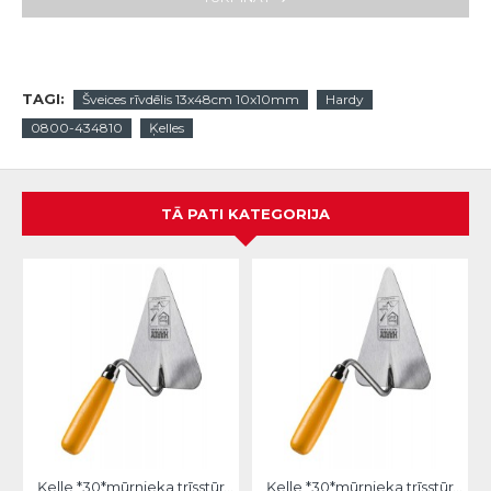
TAGI:
Šveices rīvdēlis 13x48cm 10x10mm
Hardy
0800-434810
Ķelles
TĀ PATI KATEGORIJA
Ķelle *30*mūrnieka trīsstūra 18cm, Hardy
Ķelle *30*mūrnieka trīsstūra 20cm, Hardy