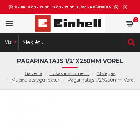
P - PK. 8:00 - 12:00; 13:00 - 17:00; S, SV. - BRĪVDIENA
0
Visi
PAGARINĀTĀJS 1/2"X250MM VOREL
Galvenā
Rokas instrumenti
Atslēgas
Muciņu atslēgu rokturi
Pagarinātājs 1/2"x250mm Vorel