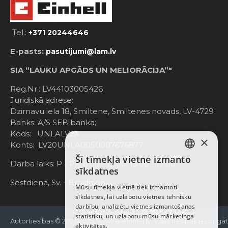
Tel.:
+371 20244646
E-pasts:
pasutijumi@lam.lv
SIA “LAUKU APGĀDS UN MELIORĀCIJA”"
Reg.Nr.: LV44103005426
Juridiskā adrese:
Dzirnavu iela 18, Smiltene, Smiltenes novads, LV-4729
Banks: A/S SEB banka;
Kods: UNLALV2X
×
Konts: LV20UNLA0050007676877
Šī tīmekļa vietne izmanto
LATVIAN
Darba laiks: P - Pk. 8:00 - 12:00; 13:00 - 17:00
sīkdatnes
RUSSIAN
Sestdiena, Sv. - Brīvdiena
Mūsu tīmekļa vietnē tiek izmantoti
sīkdatnes, lai uzlabotu vietnes tehnisku
ENGLISH
darbību, analizētu vietnes izmantošanas
statistiku, un uzlabotu mūsu mārketinga
Autortiesības © 2021-2025, www.e-einhell.lv, Visas tiesības aizsargā
aktivitātes.