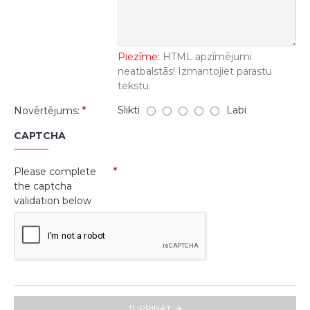
Piezīme:
HTML apzīmējumi
neatbalstās! Izmantojiet parastu
tekstu.
Slikti
Labi
Novērtējums:
CAPTCHA
Please complete
the captcha
validation below
TURPINĀT