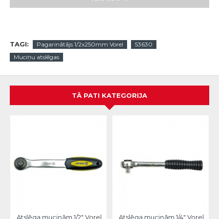
TAGI:
Pagarinātājs 1/2x250mm Vorel
53630
Muciņu atslēgas
TĀ PATI KATEGORIJA
Atslēga muciņām 1/2" Vorel
Atslēga muciņām 1/4" Vorel